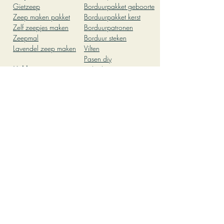
Gietz
eep
Borduurpakket geboor
te
Zeep
maken pakket
Borduurpakket kerst
Zelf zeepjes maken
Borduurpatronen
Zeepmal
Borduur steken
Lavendel zeep maken
Vilten
Pasen diy
Hobby
Babyshower
Leuke dingen om te
Patchwork
doen thuis
Kleien
leuke dingen om te
Pottenbakken
doen met vriendinnen
Workshop
Creatief kinderfeestje
Pottenbakken
thuis
Herfst knutselen
Knutselen met kinderen
Teambuilding activiteit
op kantoor
Oliepastelkrijt
Kleurplaat volwassenen
DIY pakket
Mozaiek