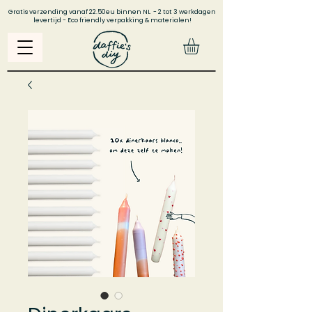
Gratis verzending vanaf 22.50eu binnen NL - 2 tot 3 werkdagen
levertijd - Eco friendly verpakking & materialen!