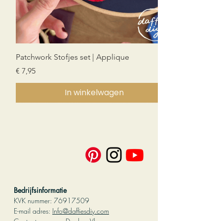
Patchwork Stofjes set | Applique
Prijs
€ 7,95
In winkelwagen
Nieuw!
Nieuw!
Nieuw!
PDF download
PDF download
PDF download
PDF download
Bedrijfsinformatie
KVK nummer:
76917509
E-mail adres:
Info@daffiesdiy.com