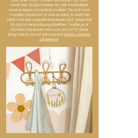
vaak een stukje unieker en ook makkelijker
naar je eigen smaak te maken. De stof voor
modern borduren is ook anders, ik werk het
liefst met een soepele katoenen stof. Deze stof
zit ook in de borduurpakketten. Twijfel je of
modern borduren wat voor jou is? In deze
blog heb ik alvast een aantal
borduursteken
uitgelegd
!