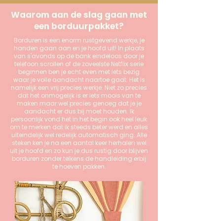
Waarom aan de slag gaan met
een borduurpakket?
Borduren is een enorm rustgevend werkje, je
handen gaan aan en je hoofd uit! In plaats
van s'avonds op de bank eindeloos door je
telefoon scrollen of de zoveelste Netflix serie
beginnen ben je echt even met iets bezig
waar je volle aandacht naartoe gaat. Het is
namelijk een vrij precies werkje. Niet zo precies
dat het onmogelijk is er iets moois van te
maken maar wel precies genoeg dat je je
aandacht er dus bij moet houden. Ik
persoonlijk vond het in het begin ook heel leuk
om te merken dat ik steeds beter werd en alles
uiteindelijk wel redelijk automatisch ging. Alle
steken ken je na een aantal keer herhalen wel
uit je hoofd en zo kun je dus rustig door blijven
borduren zonder telkens de handleiding erbij
te hoeven pakken.