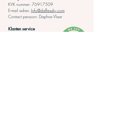
KVK nummer:
76917509
E-mail adres:
Info@daffiesdiy.com
Contact persoo
n: Daphne Vlaar
Klanten service
Retourbeleid
Algemene voorwaarden
Privacy verklaring
Levertijd
Betalen
Contact opnemen
Over Daffie's DIY
Bekijk ons tweede bedrijf!
www.blauwe-bessen-struik.nl
Zakendoen met
Borduren
Daffie's
Borduurpakket
Groothandel webshop
Borduren voor
Samenwerken
begin
ners