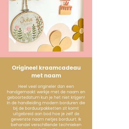
Origineel kraamcadeau
met naam
Heel veel origineler dan een
handgemaakt werkje met de naam en
geboortedatum kun je het niet krijgen!
In de handleiding modern borduren die
bij de borduurpakketten zit komt
uitgebreid aan bod hoe je zelf de
gewenste naam netjes borduurt. Ik
behandel verschillende technieken