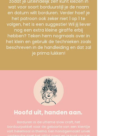
zodat je uiteindelijk zelf kunt kiezen in
wat voor soort borduurstijl je de naam
en datum wilt borduren. Verder hoef je
het patroon ook zeker niet 1 op 1 te
volgen, het is een suggestie! Wil jij liever
nog een extra kleine giraffe erbij
hebben? Teken hem nogmaals over in
het klein en gebruik de technieken zoals
beschreven in de handleiding en dat zal
je prima lukken!
Hoofd uit, handen aan.
Borduren is de ultieme slow craft, het
borduurpakket voor de geboorte van een kleintje
valt helemaal in thema. Een handgemaakt uniek
cadeautje doet het altijd goed en je kunt via het