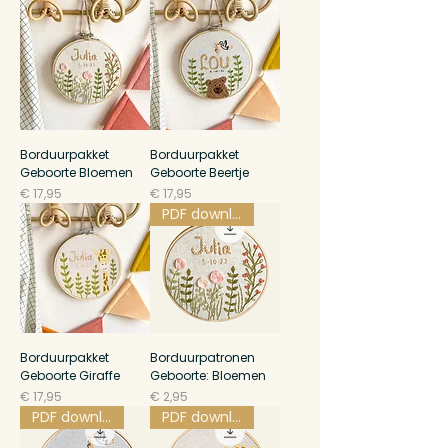
Borduurpakket
Borduurpakket
Geboorte Bloemen
Geboorte Beertje
Prijs
Prijs
€ 17,95
€ 17,95
PDF download
Borduurpakket
Borduurpatronen
Geboorte Giraffe
Geboorte: Bloemen
Prijs
Prijs
€ 17,95
€ 2,95
PDF download
PDF download