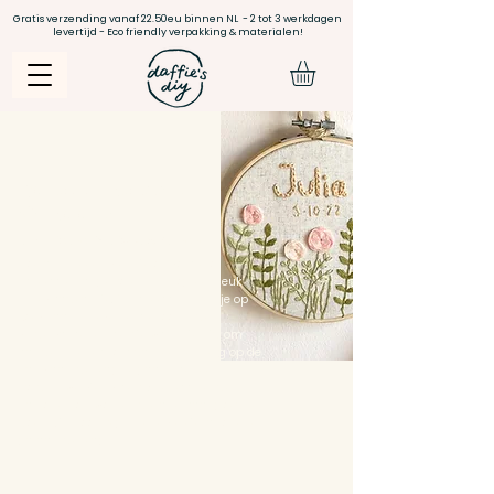
Gratis verzending vanaf 22.50eu binnen NL - 2 tot 3 werkdagen
levertijd - Eco friendly verpakking & materialen!
Borduurpakket
Geboorte
& Moderne borduurpatronen
Hoera! Er is een kleintje op komst of
misschien al geboren, nu nog een leuk
uniek cadeautje. Of misschien ben je op
zoek naar unieke items voor in de
kinderkamer en heb je wat vrije tijd om
handen, perfect om dan eens rustig op de
bank aan de slag te gaan met een
borduurwerkje! Ik heb 3 verschillende
patronen ontworpen die allemaal goed te
doen zijn voor beginners, kies je favoriet en
ga aan de slag!