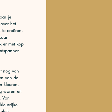
aar je 
 over het 
 te creëren. 
kaar 
k er met kop 
ontspannen 
jt nog van 
en van de 
n kleuren, 
ig waren en 
. Van 
leurrijke 
afel: 