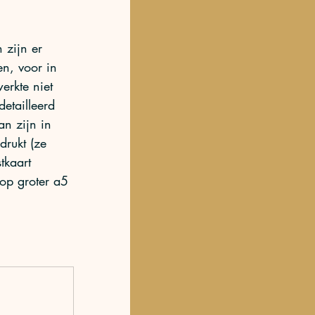
 zijn er 
en, voor in 
erkte niet 
detailleerd 
n zijn in 
drukt (ze 
tkaart 
op groter a5 