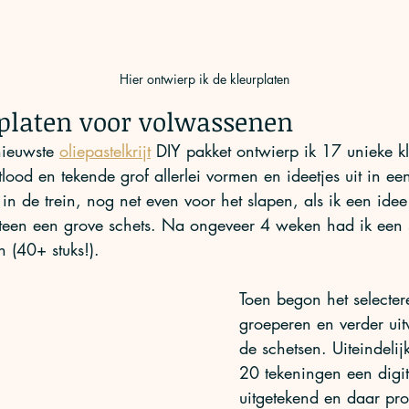
Hier ontwierp ik de kleurplaten
rplaten voor volwassenen
nieuwste 
oliepastelkrijt
 DIY pakket ontwierp ik 17 unieke kl
otlood en tekende grof allerlei vormen en ideetjes uit in ee
in de trein, nog net even voor het slapen, als ik een ide
teen een grove schets. Na ongeveer 4 weken had ik een 
n (40+ stuks!). 
Toen begon het selecter
groeperen en verder ui
de schetsen. Uiteindelij
20 tekeningen een digit
uitgetekend en daar pro