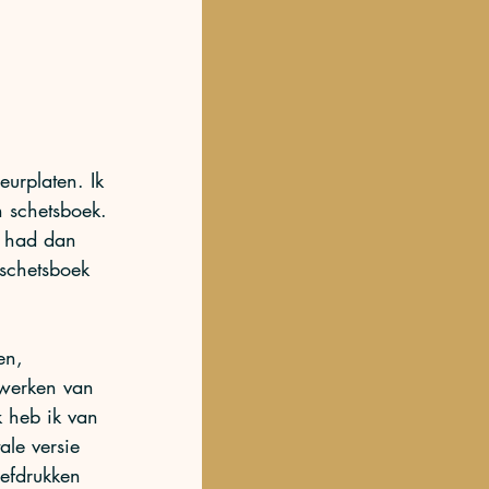
eurplaten. Ik 
n schetsboek. 
e had dan 
schetsboek 
en, 
twerken van 
k heb ik van 
ale versie 
efdrukken 