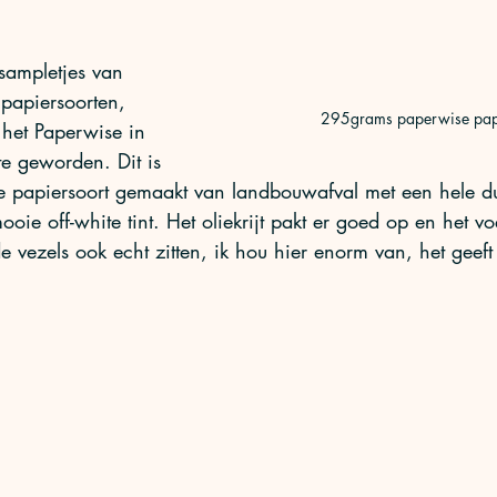
 sampletjes van 
 papiersoorten, 
295grams paperwise pap
s het Paperwise in 
e geworden. Dit is 
 papiersoort gemaakt van landbouwafval met een hele dui
ooie off-white tint. Het oliekrijt pakt er goed op en het voe
de vezels ook echt zitten, ik hou hier enorm van, het geeft