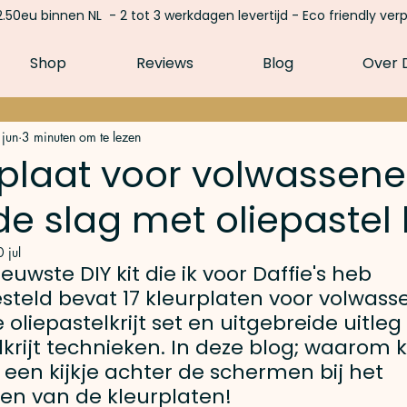
.50eu binnen NL - 2 tot 3 werkdagen levertijd - Eco friendly ver
Shop
Reviews
Blog
Over D
 jun
3 minuten om te lezen
plaat voor volwassene
e slag met oliepastel kr
 jul
euwste DIY kit die ik voor Daffie's heb 
teld bevat 17 kleurplaten voor volwasse
 oliepastelkrijt set en uitgebreide uitleg
lkrijt technieken. In deze blog; waarom kr
n een kijkje achter de schermen bij het 
en van de kleurplaten!