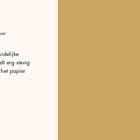
ier
delijke 
lt erg stevig 
 het papier 