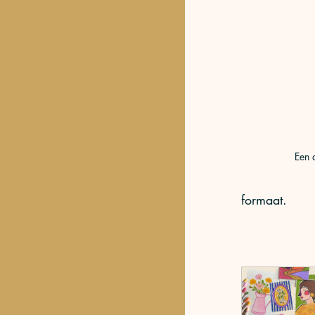
Een 
formaat. 