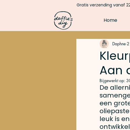
Gratis verzending vanaf 22
Home
Daphne
2
Kleur
Aan d
Bijgewerkt op:
30
De allerni
samenges
een grote
oliepaste
leuk is e
ontwikkel