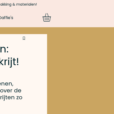
pakking & materialen!
affie's
n:
ijt!
nen, 
 over de 
ijten zo 