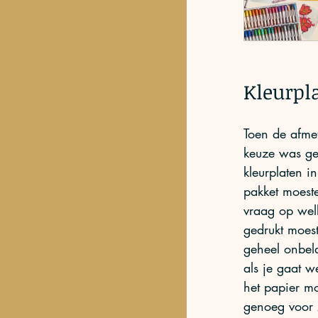
Kleurpl
Toen de afmet
keuze was ge
kleurplaten in 
pakket moest
vraag op welk
gedrukt moes
geheel onbela
als je gaat w
het papier mo
genoeg voor z