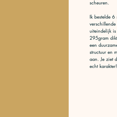
scheuren. 
Ik bestelde 6
verschillende
uiteindelijk i
295gram dikt
een duurzame
structuur en m
aan. Je ziet 
echt karakter!