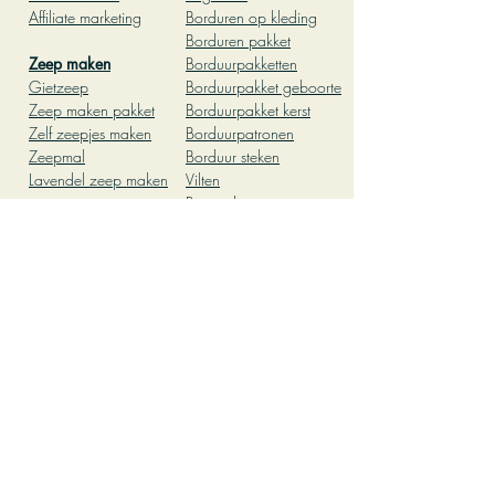
Affiliate marketing
Borduren op kleding
Borduren pakket
Zeep ma
ken
Borduurpakketten
Gietz
eep
Borduurpakket geboor
te
Zeep
maken pakket
Borduurpakket kerst
Zelf zeepjes maken
Borduurpatronen
Zeepmal
Borduur steken
Lavendel zeep maken
Vilten
Pasen diy
Hobby
Babyshower
Leuke dingen om te
Patchwork
doen thuis
Kleien
leuke dingen om te
Pottenbakken
doen met vriendinnen
Workshop
Creatief kinderfeestje
Pottenbakken
thuis
Herfst knutselen
Knutselen met kinderen
Teambuilding activiteit
op kantoor
Oliepastelkrijt