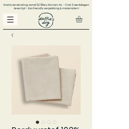
Gratis verzending vanaf 22.50eu binnen NL - 2 tot 3 werkdagen
levertijd - Eco friendly verpakking & materialen!