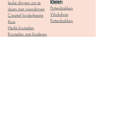
Kleien
leuke dingen om te
Pottenbakken
doen met vriendinnen
Workshop
Creatief kinderfeestje
Pottenbakken
thuis
Herfst knutselen
Knutselen met kinderen
Teambuilding activiteit
op kantoor
Oliepastelkrijt
Kleurplaat volwassenen
DIY pakket
Mozaiek
Groepsactiviteit
Mozaiek steentjes
Leuke dingen om te
Mozaiek
doen
voorbeelden
Workshop thuis pakket
Mozaïeken
Cadeau voor vriendin
Cadeau inspiratie
Schilderen op nummer
Armbandjes maken
DIY's