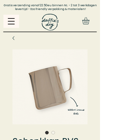
Gratis verzending vanaf 22.50eu binnen NL - 2 tot 3 werkdagen
levertijd - Eco friendly verpakking & materialen!