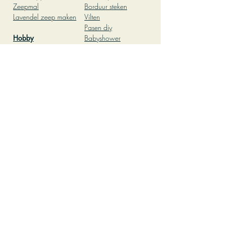
Zeepmal
Borduur steken
Lavendel zeep maken
Vilten
Pasen diy
Hobby
Babyshower
Leuke dingen om te
Patchwork
doen thuis
Kleien
leuke dingen om te
Pottenbakken
doen met vriendinnen
Workshop
Creatief kinderfeestje
Pottenbakken
thuis
Herfst knutselen
Knutselen met kinderen
Teambuilding activiteit
op kantoor
Oliepastelkrijt
Kleurplaat volwassenen
DIY pakket
Mozaiek
Groepsactiviteit
Mozaiek steentjes
Leuke dingen om te
Mozaiek
doen
voorbeelden