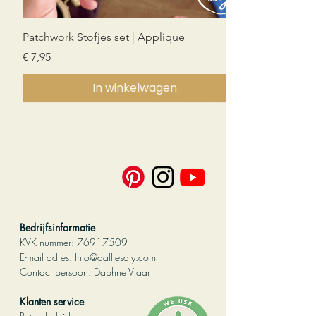
Patchwork Stofjes set | Applique
Prijs
€ 7,95
In winkelwagen
Nieuw!
Nieuw!
Nieuw!
PDF download
PDF download
PDF download
PDF download
Bedrijfsinformatie
KVK nummer:
76917509
E-mail adres:
Info@daffiesdiy.com
Contact persoo
n: Daphne Vlaar
Klanten service