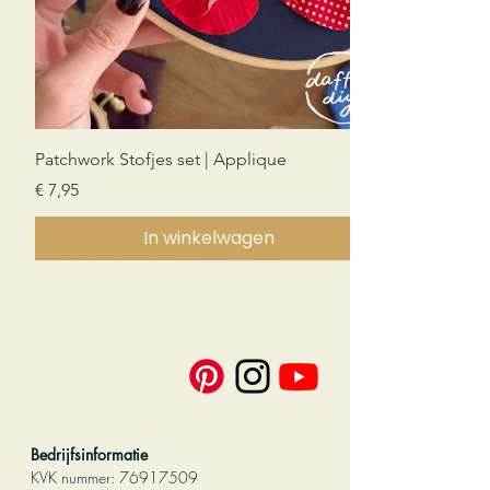
Patchwork Stofjes set | Applique
Prijs
€ 7,95
In winkelwagen
Nieuw!
Nieuw!
Nieuw!
PDF download
PDF download
PDF download
PDF download
Bedrijfsinformatie
KVK nummer:
76917509