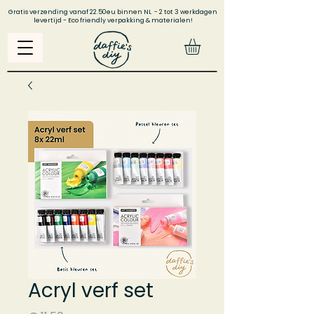
Gratis verzending vanaf 22.50eu binnen NL - 2 tot 3 werkdagen
levertijd - Eco friendly verpakking & materialen!
Acryl verf set