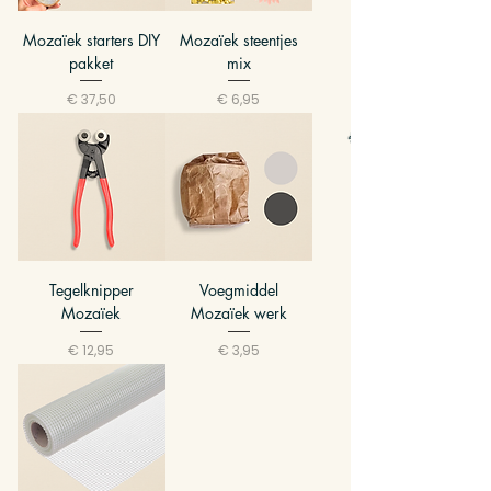
Mozaïek starters DIY
Mozaïek steentjes
pakket
mix
Prijs
Prijs
€ 37,50
€ 6,95
Tegelknipper
Voegmiddel
Mozaïek
Mozaïek werk
Prijs
Prijs
€ 12,95
€ 3,95