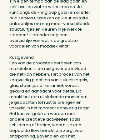
zijn eigen tempo aan de slag gaan en
zelf invullen wat ze willen maken. Je
kunt langs de kringloop gaan en allerlei
oud servies uitzoeken op kleur en toffe
patroontjes om nog meer verschillende
structuurtjes en kleuren in je werk te
stoppen! Hieronder nog een
overzichtje van wat ik de grootste
voordelen van mozaiek vindt!
Rustgevend
Een van de grootste voordelen van
mozaïeken is de rustgevende invloed
die het kan hebben. Het proces van het
zorgvuldig plaatsen van stukjes tegels,
glas, steentjes of keramiek vereist
geduld en aandacht voor detail. Dit
maakt het een uitstekende manier om
je gedachten tot rust te brengen en
volledig in het moment aanwezig te zijn.
Het kan vergeleken worden met
andere creatieve activiteiten zoals
schilderen of breien, waarbij je een
bepaalde flow bereikt die zorgt voor
ontspanning. Bovendien kan het