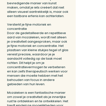
bevredigende manier van kunst
maken, omdat je iets creëert dat niet
alleen visueel aantrekkelijk is, maar ook
een tastbare erfenis kan achterlaten.
Versterkt je fijne motoriek en
concentratie
Door de gedetailleerde en repetitieve
aard van mozaïeken, wordt niet alleen
je creativiteit aangesproken, maar ook
je fijne motoriek en concentratie. Het
plaatsen van kleine stukjes tegel of glas
vereist precisie, waardoor je je
aandacht volledig op de taak moet
richten. Dit helpt je om je
concentratievermogen te verbeteren
en kan zelfs therapeutisch werken voor
mensen die moeite hebben met het
behouden van focus in andere
gebieden van hun leven.
Mozaïeken is een fantastische manier
om zowel je creativiteit als je innerlijke
rust te ontdekken en te ontwikkelen. Het
biedt eindeloze mogelijkheden voor