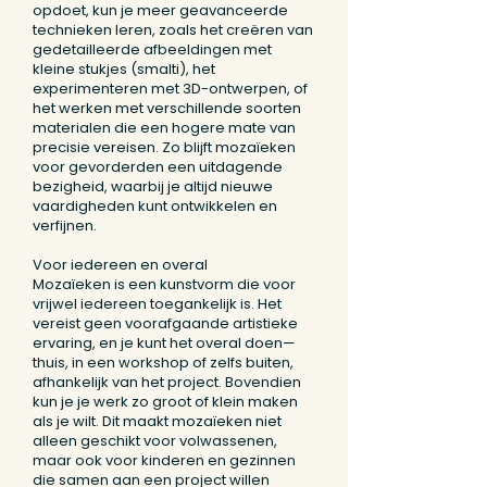
opdoet, kun je meer geavanceerde
technieken leren, zoals het creëren van
gedetailleerde afbeeldingen met
kleine stukjes (smalti), het
experimenteren met 3D-ontwerpen, of
het werken met verschillende soorten
materialen die een hogere mate van
precisie vereisen. Zo blijft mozaïeken
voor gevorderden een uitdagende
bezigheid, waarbij je altijd nieuwe
vaardigheden kunt ontwikkelen en
verfijnen.
Voor iedereen en overal
Mozaïeken is een kunstvorm die voor
vrijwel iedereen toegankelijk is. Het
vereist geen voorafgaande artistieke
ervaring, en je kunt het overal doen—
thuis, in een workshop of zelfs buiten,
afhankelijk van het project. Bovendien
kun je je werk zo groot of klein maken
als je wilt. Dit maakt mozaïeken niet
alleen geschikt voor volwassenen,
maar ook voor kinderen en gezinnen
die samen aan een project willen