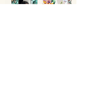
Bedrijfsinformatie
KVK nummer:
76917509
E-mail adres:
Info@daffiesdiy.com