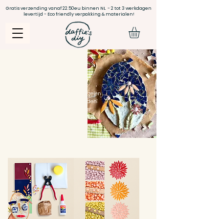
Gratis verzending vanaf 22.50eu binnen NL - 2 tot 3 werkdagen
levertijd - Eco friendly verpakking & materialen!
Mozaïeken
Steentjes knippen, patroontjes
uitdenken, stukjes in elkaar puzzelen
- het is een echt 'hoofd uit, handen'
aan moment.
Mozaïeken is weer
helemaal hip! Leer hier alvast hoe
mozaïeken
ook alweer precies werkt.