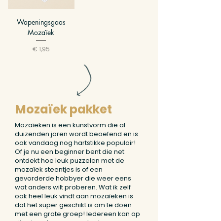
Wapeningsgaas
Mozaïek
Prijs
€ 1,95
Mozaïek pakket
Mozaïeken is een kunstvorm die al
duizenden jaren wordt beoefend en is
ook vandaag nog hartstikke populair!
Of je nu een beginner bent die net
ontdekt hoe leuk puzzelen met de
mozaïek steentjes is of een
gevorderde hobbyer die weer eens
wat anders wilt proberen. Wat ik zelf
ook heel leuk vindt aan mozaïeken is
dat het super geschikt is om te doen
met een grote groep! Iedereen kan op