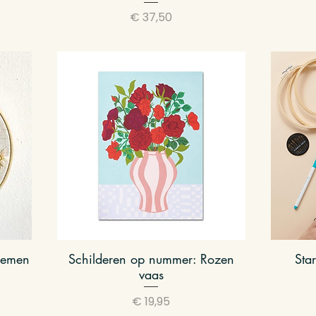
Prijs
€ 37,50
oemen
Schilderen op nummer: Rozen
Snel overzicht
Star
vaas
Prijs
€ 19,95