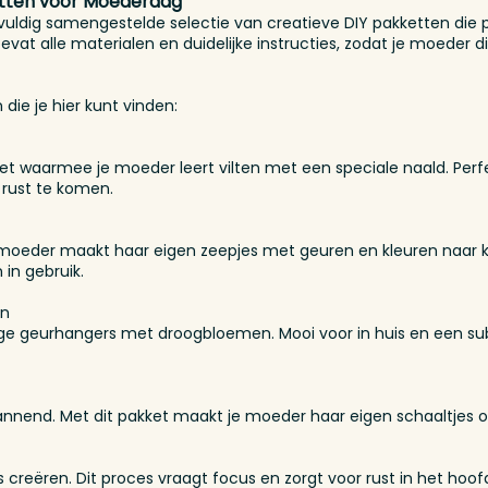
etten voor Moederdag
uldig samengestelde selectie van creatieve DIY pakketten die pe
at alle materialen en duidelijke instructies, zodat je moeder d
 die je hier kunt vinden:
et waarmee je moeder leert vilten met een speciale naald. Perf
 rust te komen.
e moeder maakt haar eigen zeepjes met geuren en kleuren naar 
in gebruik.
en
ige geurhangers met droogbloemen. Mooi voor in huis en een su
nnend. Met dit pakket maakt je moeder haar eigen schaaltjes o
 creëren. Dit proces vraagt focus en zorgt voor rust in het hoof