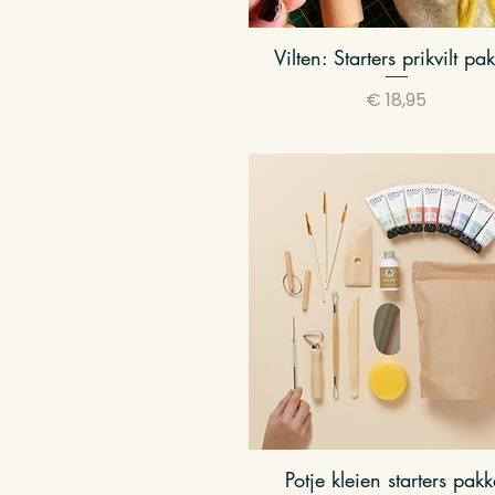
Vilten: Starters prikvilt pa
Snel overzicht
Prijs
€ 18,95
Potje kleien starters pakk
Snel overzicht