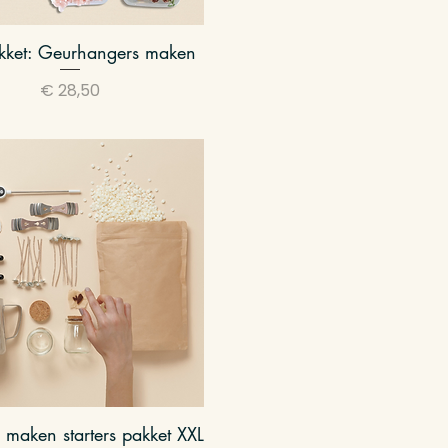
kket: Geurhangers maken
Snel overzicht
Prijs
€ 28,50
 maken starters pakket XXL
Snel overzicht