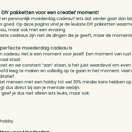
 DIY pakketten voor een creatief moment!
el en persoonlijk moederdag cadeau? Iets dat verder gaat dan 
ies goed. Op deze pagina vind je de leukste DIY pakketten waar
eau, maar ook met een ervaring.
ooiste cadeaus zijn niet de dingen die je geeft, maar de momente
perfecte moederdag cadeau is
en cadeau. Het is een moment voor jezelf. Een moment van rust.
raal staat.
moet en we constant “aan” staan, is het juist waardevol om even s
 hoofd leeg te maken en volledig op te gaan in het moment. Vee
itatief.
kt dat mensen met een hobby tot wel 30% minder kans hebben op
gt dus direct bij aan je mentale welzijn.
ef je dus niet alleen iets leuks, maar ook:
e hobby