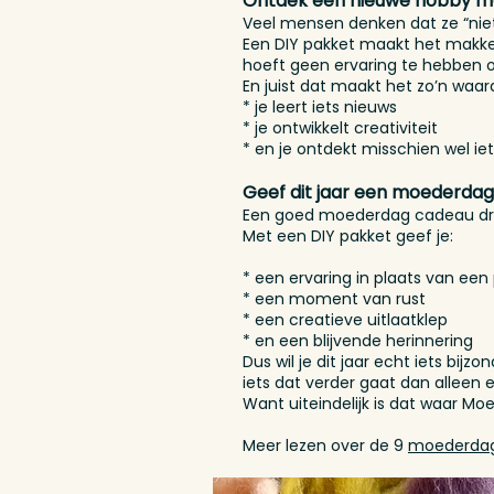
Ontdek een nieuwe hobby 
Veel mensen denken dat ze “niet 
Een DIY pakket maakt het makkeli
hoeft geen ervaring te hebben 
En juist dat maakt het zo’n waa
* je leert iets nieuws
* je ontwikkelt creativiteit
* en je ontdekt misschien wel iet
Geef dit jaar een moederda
Een goed moederdag cadeau draai
Met een DIY pakket geef je:
* een ervaring in plaats van een
* een moment van rust
* een creatieve uitlaatklep
* en een blijvende herinnering
Dus wil je dit jaar echt iets b
iets dat verder gaat dan alleen 
Want uiteindelijk is dat waar Mo
Meer lezen over de 9
moederdag