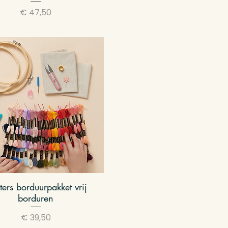
Prijs
€ 47,50
ters borduurpakket vrij
Snel overzicht
borduren
Prijs
€ 39,50