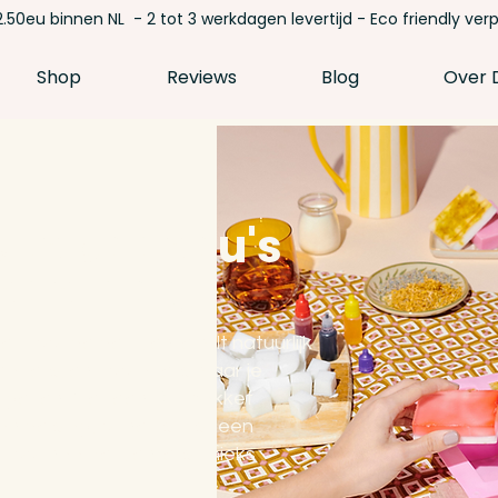
.50eu binnen NL - 2 tot 3 werkdagen levertijd - Eco friendly ver
Shop
Reviews
Blog
Over D
ste cadeau's
ederdag!
voor de deur, en je wilt natuurlijk
reatiefs, en vooral iets waar je
t geven. Met een DIY pakket
n de slag, of het is juist een
or haarzelf, en iets unieks