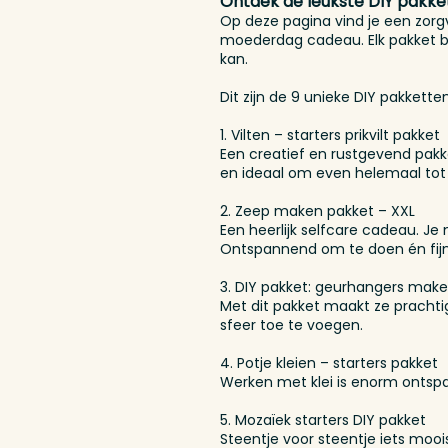
Ontdek de leukste DIY pakk
Op deze pagina vind je een zorgv
moederdag cadeau. Elk pakket bev
kan.
Dit zijn de 9 unieke DIY pakketten
1. Vilten – starters prikvilt pakket
Een creatief en rustgevend pakk
en ideaal om even helemaal tot
2. Zeep maken pakket – XXL
Een heerlijk selfcare cadeau. J
Ontspannend om te doen én fijn 
3. DIY pakket: geurhangers mak
Met dit pakket maakt ze pracht
sfeer toe te voegen.
4. Potje kleien – starters pakket
Werken met klei is enorm ontspa
5. Mozaïek starters DIY pakket
Steentje voor steentje iets moois