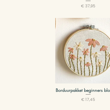
Prijs
€ 37,95
Borduurpakket beginners bl
Snel overzicht
Prijs
€ 17,45