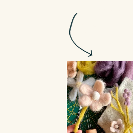
Vóór 7 mei besteld = op
Altijd leuk verpakt; 
boodschap toe door e
betalen!