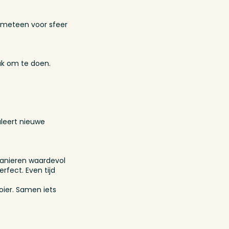
t meteen voor sfeer
uk om te doen.
muleert nieuwe
manieren waardevol
rfect. Even tijd
ier. Samen iets