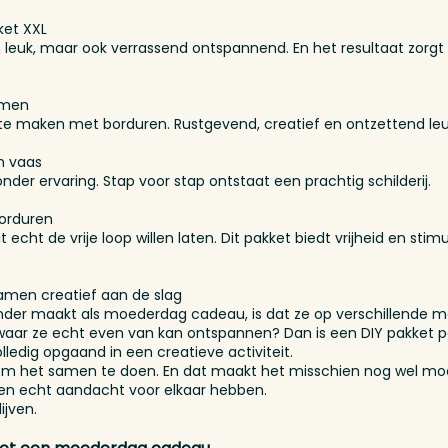
ket XXL
en leuk, maar ook verrassend ontspannend. En het resultaat zorg
emen
te maken met borduren. Rustgevend, creatief en ontzettend le
n vaas
zonder ervaring. Stap voor stap ontstaat een prachtig schilderij.
borduren
 echt de vrije loop willen laten. Dit pakket biedt vrijheid en sti
amen creatief aan de slag
onder maakt als moederdag cadeau, is dat ze op verschillende 
n waar ze echt even van kan ontspannen? Dan is een DIY pakket pe
olledig opgaand in een creatieve activiteit.
 om het samen te doen. En dat maakt het misschien nog wel moo
n en echt aandacht voor elkaar hebben.
ijven.