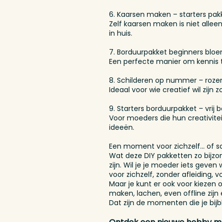
6. Kaarsen maken – starters pak
Zelf kaarsen maken is niet alle
in huis.
7. Borduurpakket beginners blo
Een perfecte manier om kennis 
8. Schilderen op nummer – roze
Ideaal voor wie creatief wil zijn 
9. Starters borduurpakket – vrij 
Voor moeders die hun creativiteit
ideeën.
Een moment voor zichzelf… of s
Wat deze DIY pakketten zo bijz
zijn. Wil je je moeder iets geve
voor zichzelf, zonder afleiding, v
Maar je kunt er ook voor kiezen
maken, lachen, even offline zij
Dat zijn de momenten die je bijbl