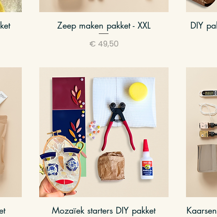
kket
Zeep maken pakket - XXL
Snel overzicht
DIY pa
Prijs
€ 49,50
et
Mozaïek starters DIY pakket
Snel overzicht
Kaarsen