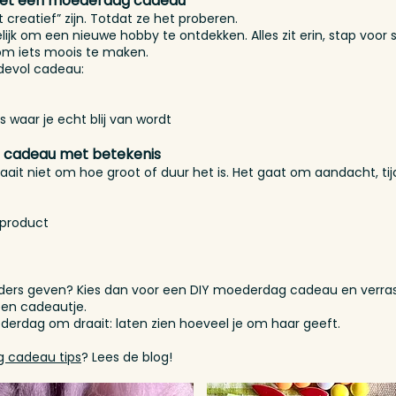
met een moederdag cadeau
creatief” zijn. Totdat ze het proberen.
jk om een nieuwe hobby te ontdekken. Alles zit erin, stap voor s
om iets moois te maken.
rdevol cadeau:
s waar je echt blij van wordt
g cadeau met betekenis
t niet om hoe groot of duur het is. Het gaat om aandacht, tijd
 product
ijzonders geven? Kies dan voor een DIY moederdag cadeau en verr
een cadeautje.
ederdag om draait: laten zien hoeveel je om haar geeft.
 cadeau tips
? Lees de blog!