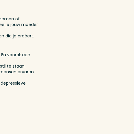
bloemen of
mee je jouw moeder
n die je creëert.
 En vooral: een
til te staan.
l mensen ervaren
 depressieve