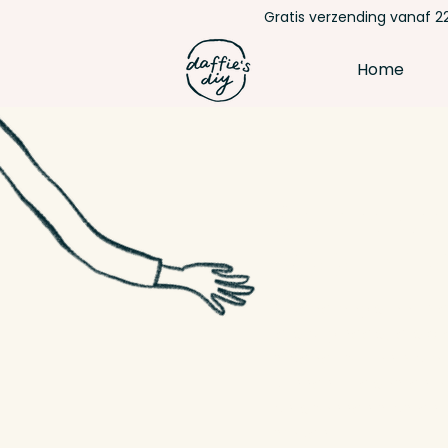
Gratis verzending vanaf 22
Home
9x de be
voor mo
Moederdag staat weer 
iets origineels, iets c
moeder blij van word
kunnen jullie samen aa
ontspannen moment vo
maken!