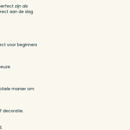
rfect zijn als
irect aan de slag
ect voor beginners
keuze.
btiele manier om
f decoratie.
d.