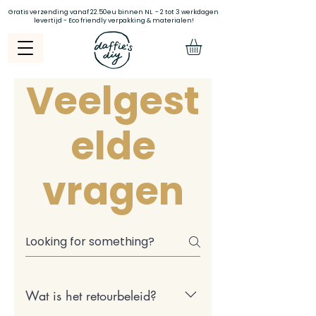
Gratis verzending vanaf 22.50eu binnen NL - 2 tot 3 werkdagen
levertijd - Eco friendly verpakking & materialen!
Veelgest
elde
vragen
Wat is het retourbeleid?