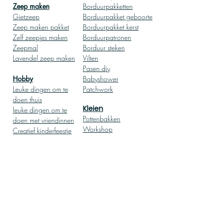
Zeep ma
ken
Borduurpakketten
Gietz
eep
Borduurpakket geboor
te
Zeep
maken pakket
Borduurpakket kerst
Zelf zeepjes maken
Borduurpatronen
Zeepmal
Borduur steken
Lavendel zeep maken
Vilten
Pasen diy
Hobby
Babyshower
Leuke dingen om te
Patchwork
doen thuis
Kleien
leuke dingen om te
Pottenbakken
doen met vriendinnen
Workshop
Creatief kinderfeestje
Pottenbakken
thuis
Herfst knutselen
Knutselen met kinderen
Teambuilding activiteit
op kantoor
Oliepastelkrijt
Kleurplaat volwassenen