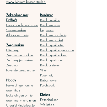
www.blauwe-bessen-struik.nl
Zakendoen met
Borduren
Daffie's
Borduurpakket
Groothandel webshop
Borduren voor
Samenwerken
begin
ners
Affiliate marketing
Borduren op kleding
Borduren pakket
Zeep ma
ken
Borduurpakketten
Gietz
eep
Borduurpakket geboor
te
Zeep
maken pakket
Borduurpakket kerst
Zelf zeepjes maken
Borduurpatronen
Zeepmal
Borduur steken
Lavendel zeep maken
Vilten
Pasen diy
Hobby
Babyshower
Leuke dingen om te
Patchwork
doen thuis
Kleien
leuke dingen om te
Pottenbakken
doen met vriendinnen
Workshop
Creatief kinderfeestje