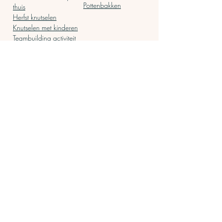
Pottenbakken
thuis
Herfst knutselen
Knutselen met kinderen
Teambuilding activiteit
op kantoor
Oliepastelkrijt
Kleurplaat volwassenen
DIY pakket
Mozaiek
Groepsactiviteit
Mozaiek steentjes
Leuke dingen om te
Mozaiek
doen
voorbeelden
Workshop thuis pakket
Mozaïeken
Cadeau voor vriendin
Cadeau inspiratie
Schilderen op nummer
Armbandjes maken
DIY's
Do it yourself pakket
moederdag cadeau