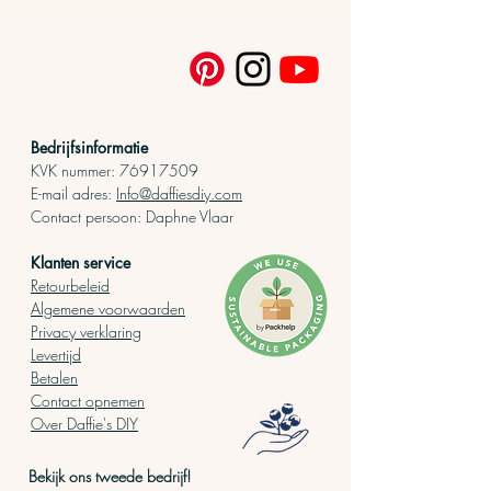
Bedrijfsinformatie
KVK nummer:
76917509
E-mail adres:
Info@daffiesdiy.com
Contact persoo
n: Daphne Vlaar
Klanten service
Retourbeleid
Algemene voorwaarden
Privacy verklaring
Levertijd
Betalen
Contact opnemen
Over Daffie's DIY
Bekijk ons tweede bedrijf!