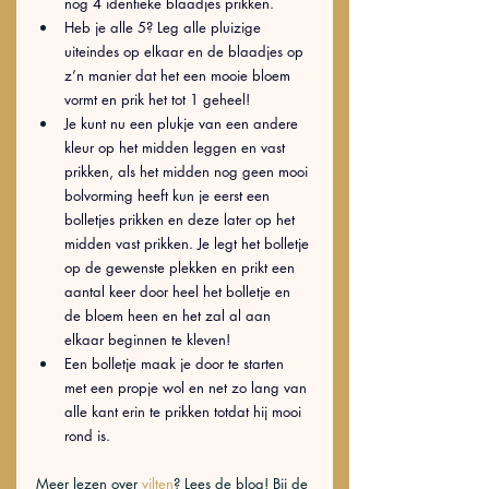
nog 4 identieke blaadjes prikken. 
Heb je alle 5? Leg alle pluizige 
uiteindes op elkaar en de blaadjes op 
z’n manier dat het een mooie bloem 
vormt en prik het tot 1 geheel! 
Je kunt nu een plukje van een andere 
kleur op het midden leggen en vast 
prikken, als het midden nog geen mooi 
bolvorming heeft kun je eerst een 
bolletjes prikken en deze later op het 
midden vast prikken. Je legt het bolletje 
op de gewenste plekken en prikt een 
aantal keer door heel het bolletje en 
de bloem heen en het zal al aan 
elkaar beginnen te kleven!
Een bolletje maak je door te starten 
met een propje wol en net zo lang van 
alle kant erin te prikken totdat hij mooi 
rond is. 
Meer lezen over 
vilten
? Lees de blog! Bij de 