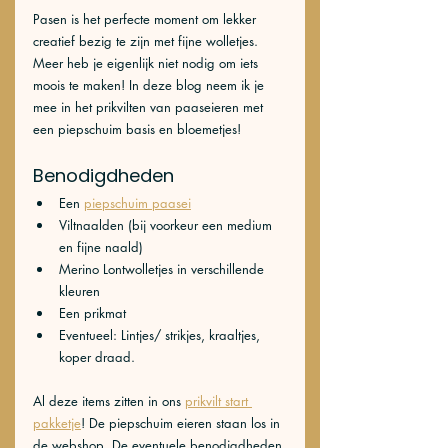
Pasen is het perfecte moment om lekker 
creatief bezig te zijn met fijne wolletjes. 
Meer heb je eigenlijk niet nodig om iets 
moois te maken! In deze blog neem ik je 
mee in het prikvilten van paaseieren met 
een piepschuim basis en bloemetjes!
Benodigdheden
Een 
piepschuim paasei
Viltnaalden (bij voorkeur een medium 
en fijne naald)
Merino Lontwolletjes in verschillende 
kleuren
Een prikmat
Eventueel: Lintjes/ strikjes, kraaltjes, 
koper draad. 
Al deze items zitten in ons 
prikvilt start 
pakketje
! De piepschuim eieren staan los in 
de webshop. De eventuele benodigdheden 