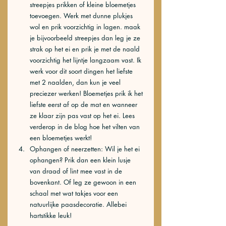
streepjes prikken of kleine bloemetjes 
toevoegen. Werk met dunne plukjes 
wol en prik voorzichtig in lagen. maak 
je bijvoorbeeld streepjes dan leg je ze 
strak op het ei en prik je met de naald 
voorzichtig het lijntje langzaam vast. Ik 
werk voor dit soort dingen het liefste 
met 2 naalden, dan kun je veel 
preciezer werken! Bloemetjes prik ik het 
liefste eerst af op de mat en wanneer 
ze klaar zijn pas vast op het ei. Lees 
verderop in de blog hoe het vilten van 
een bloemetjes werkt! 
Ophangen of neerzetten:
Wil je het ei 
ophangen? Prik dan een klein lusje 
van draad of lint mee vast in de 
bovenkant. Of leg ze gewoon in een 
schaal met wat takjes voor een 
natuurlijke paasdecoratie. Allebei 
hartstikke leuk!