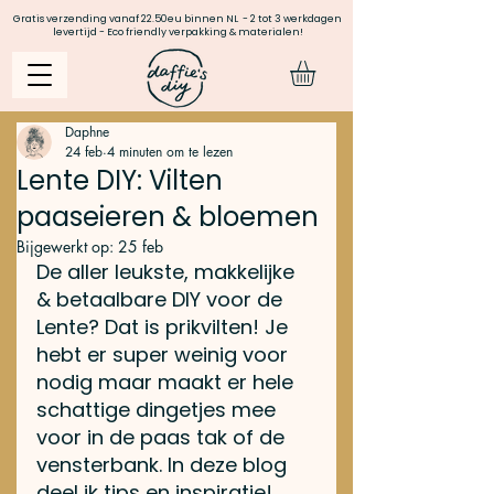
Gratis verzending vanaf 22.50eu binnen NL - 2 tot 3 werkdagen
levertijd - Eco friendly verpakking & materialen!
Daphne
24 feb
4 minuten om te lezen
Lente DIY: Vilten
paaseieren & bloemen
Bijgewerkt op:
25 feb
De aller leukste, makkelijke 
& betaalbare DIY voor de 
Lente? Dat is prikvilten! Je 
hebt er super weinig voor 
nodig maar maakt er hele 
schattige dingetjes mee 
voor in de paas tak of de 
vensterbank. In deze blog 
deel ik tips en inspiratie!