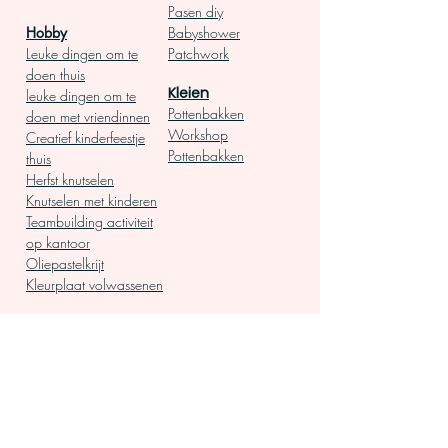
Pasen diy
Hobby
Babyshower
Leuke dingen om te
Patchwork
doen thuis
Kleien
leuke dingen om te
Pottenbakken
doen met vriendinnen
Workshop
Creatief kinderfeestje
Pottenbakken
thuis
Herfst knutselen
Knutselen met kinderen
Teambuilding activiteit
op kantoor
Oliepastelkrijt
Kleurplaat volwassenen
DIY pakket
Mozaiek
Groepsactiviteit
Mozaiek steentjes
Leuke dingen om te
Mozaiek
doen
voorbeelden
Workshop thuis pakket
Mozaïeken
Cadeau voor vriendin