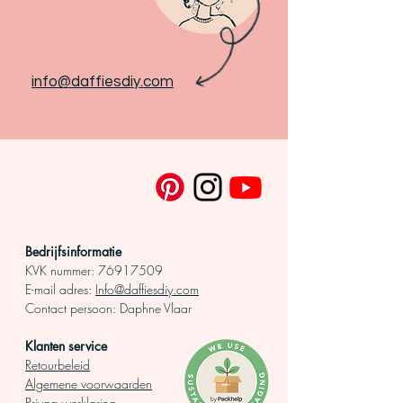
info@daffiesdiy.com
Bedrijfsinformatie
KVK nummer:
76917509
E-mail adres:
Info@daffiesdiy.com
Contact persoo
n: Daphne Vlaar
Klanten service
Retourbeleid
Algemene voorwaarden
Privacy verklaring