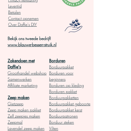
Levertijd
Betalen
Contact opnemen
Over Daffie's DIY
Bekijk ons tweede bedrijf!
www.blauwe-bessen-struik.nl
Zakendoen met
Borduren
Daffie's
Borduurpakket
Groothandel webshop
Borduren voor
Samenwerken
begin
ners
Affiliate marketing
Borduren op kleding
Borduren pakket
Zeep ma
ken
Borduurpakketten
Gietz
eep
Borduurpakket geboor
te
Zeep
maken pakket
Borduurpakket kerst
Zelf zeepjes maken
Borduurpatronen
Zeepmal
Borduur steken
Lavendel zeep maken
Vilten