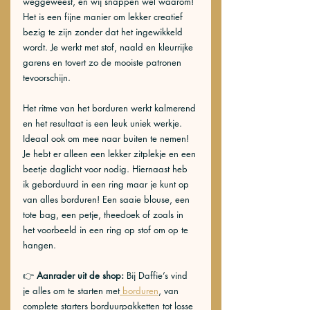
weggeweest, en wij snappen wel waarom! 
Het is een fijne manier om lekker creatief 
bezig te zijn zonder dat het ingewikkeld 
wordt. Je werkt met stof, naald en kleurrijke 
garens en tovert zo de mooiste patronen 
tevoorschijn.
Het ritme van het borduren werkt kalmerend 
en het resultaat is een leuk uniek werkje. 
Ideaal ook om mee naar buiten te nemen! 
Je hebt er alleen een lekker zitplekje en een 
beetje daglicht voor nodig. Hiernaast heb 
ik geborduurd in een ring maar je kunt op 
van alles borduren! Een saaie blouse, een 
tote bag, een petje, theedoek of zoals in 
het voorbeeld in een ring op stof om op te 
hangen.
👉 
Aanrader uit de shop: 
Bij Daffie’s vind 
je alles om te starten met
 borduren
, van 
complete starters borduurpakketten tot losse 