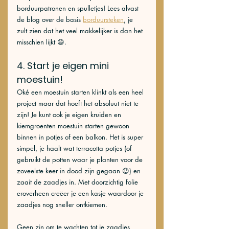
borduurpatronen en spulletjes! Lees alvast 
de blog over de basis 
borduursteken
, je 
zult zien dat het veel makkelijker is dan het 
misschien lijkt 😄. 
4. Start je eigen mini 
moestuin!
Oké een moestuin starten klinkt als een heel 
project maar dat hoeft het absoluut niet te 
zijn! Je kunt ook je eigen kruiden en 
kiemgroenten moestuin starten gewoon 
binnen in potjes of een balkon. Het is super 
simpel, je haalt wat terracotta potjes (of 
gebruikt de potten waar je planten voor de 
zoveelste keer in dood zijn gegaan 😉) en 
zaait de zaadjes in. Met doorzichtig folie 
eroverheen creëer je een kasje waardoor je 
zaadjes nog sneller ontkiemen. 
Geen zin om te wachten tot je zaadjes 