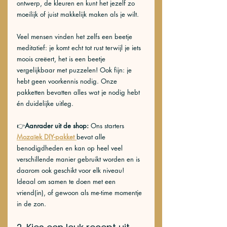
ontwerp, de kleuren en kunt het jezelf zo 
moeilijk of juist makkelijk maken als je wilt. 
Veel mensen vinden het zelfs een beetje 
meditatief: je komt echt tot rust terwijl je iets 
moois creëert, het is een beetje 
vergelijkbaar met puzzelen! Ook fijn: je 
hebt geen voorkennis nodig. Onze 
pakketten bevatten alles wat je nodig hebt 
én duidelijke uitleg.
👉
Aanrader uit de shop: 
Ons starters 
Mozaïek DIY-pakket
bevat alle 
benodigdheden en kan op heel veel 
verschillende manier gebruikt worden en is 
daarom ook geschikt voor elk niveau! 
Ideaal om samen te doen met een 
vriend(in), of gewoon als me-time momentje 
in de zon.