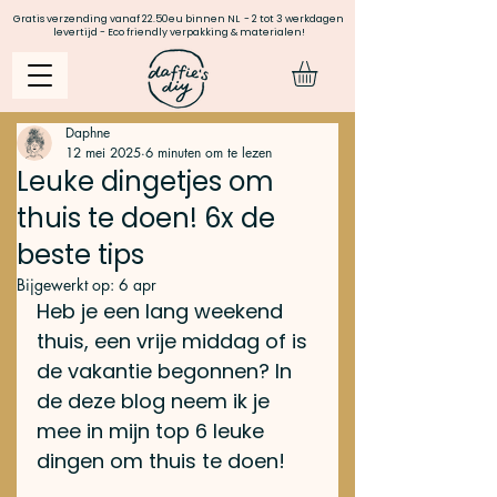
Gratis verzending vanaf 22.50eu binnen NL - 2 tot 3 werkdagen
levertijd - Eco friendly verpakking & materialen!
Daphne
12 mei 2025
6 minuten om te lezen
Leuke dingetjes om
thuis te doen! 6x de
beste tips
Bijgewerkt op:
6 apr
Heb je een lang weekend 
thuis, een vrije middag of is 
de vakantie begonnen? In 
de deze blog neem ik je 
mee in mijn top 6 leuke 
dingen om thuis te doen! 