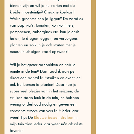
binnen zijn en wil je nu starten met de 
kruidenmoestuintje? Check je koelkast! 
Welke groentes heb je liggen? De zaadjes 
van paprika's, tomaten, komkommers, 
pompoenen, aubergines etc. kun je eruit 
halen, te drogen leggen, en vervolgens 
planten en zo kun je ook starten met je 
moestuin uit eigen zaad opkweek! 
Wil je het groter aanpakken en heb je 
ruimte in de tuin? Dan raad ik aan per 
direct een aantal fruitstruiken en eventueel 
ook fruitbomen te planten! Daar heb je 
super veel plezier van in het seizoen, de 
struiken staan leuk in de tuin, ze hebben 
weinig onderhoud nodig en geven een 
constante stroom van vers fruit ieder jaar 
weer! Tip: De 
Blauwe bessen struiken
 in 
mijn tuin zien ieder jaar weer m'n absolute 
favoriet! 