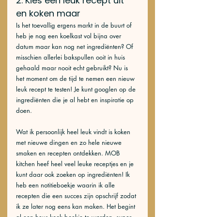
2. Kies een leuk recept uit 
en koken maar
Is het toevallig ergens markt in de buurt of 
heb je nog een koelkast vol bijna over 
datum maar kan nog net ingrediënten? Of 
misschien allerlei bakspullen ooit in huis 
gehaald maar nooit echt gebruikt? Nu is 
het moment om de tijd te nemen een nieuw 
leuk recept te testen! Je kunt googlen op de 
ingrediënten die je al hebt en inspiratie op 
doen. 
Wat ik persoonlijk heel leuk vindt is koken 
met nieuwe dingen en zo hele nieuwe 
smaken en recepten ontdekken. MOB 
kitchen heef heel veel leuke receptjes en je 
kunt daar ook zoeken op ingrediënten! Ik 
heb een notitieboekje waarin ik alle 
recepten die een succes zijn opschrijf zodat 
ik ze later nog eens kan maken. Het begint 