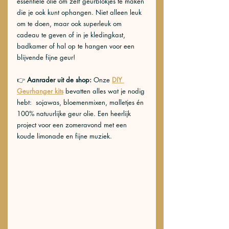
essentiële olie om zelf geurblokjes te maken 
die je ook kunt ophangen. Niet alleen leuk 
om te doen, maar ook superleuk om 
cadeau te geven of in je kledingkast, 
badkamer of hal op te hangen voor een 
blijvende fijne geur! 
👉 
Aanrader uit de shop: 
Onze 
DIY 
Geurhanger kits
 bevatten alles wat je nodig 
hebt:  sojawas, bloemenmixen, malletjes én 
100% natuurlijke geur olie. Een heerlijk 
project voor een zomeravond met een 
koude limonade en fijne muziek.