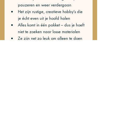
pauzeren en weer verdergaan
Het zijn rustige, creatieve hobby’s die 
je écht even uit je hoofd halen
Alles komt in één pakket – dus je hoeft 
niet te zoeken naar losse materialen
Ze zijn net zo leuk om alleen te doen 
als samen met een vriend(in) of 
kinderen!
Of je nu op zoek bent naar ontspanning, 
iets nieuws wilt leren of gewoon een 
gezellig zomermomentje zoekt: bij Daffie’s 
hebben we voor ieder wat wils. Ontdek al 
onze zomerse hobbysets in de webshop: 
www.daffiesdiy.com
snel in huis, makkelijk 
in gebruik en vooral: superleuk om te doen. 
Geef je zomer kleur, geur en creativiteit – 
gewoon thuis! 🌻 Welke DIY probeer jij als 
eerste?