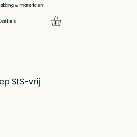
pakking & materialen!
affie's
ep SLS-vrij