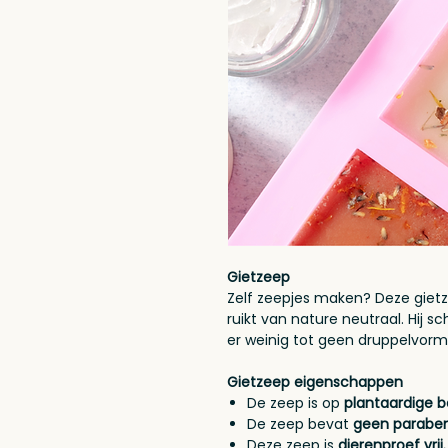
Gietzeep
Zelf zeepjes maken? Deze gietze
ruikt van nature neutraal. Hij 
er weinig tot geen druppelvorm
Gietzeep eigenschappen
De zeep is op
plantaardige ba
De zeep bevat
geen paraben
Deze zeep is
dierenproef vrij.