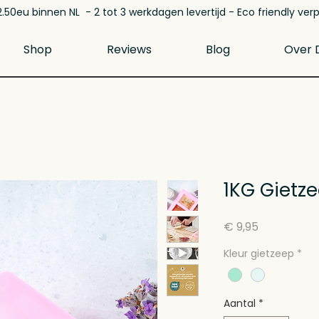
.50eu binnen NL - 2 tot 3 werkdagen levertijd - Eco friendly ver
Shop
Reviews
Blog
Over D
1KG Gietze
Prijs
€ 9,95
Kleur gietzeep
*
Aantal
*