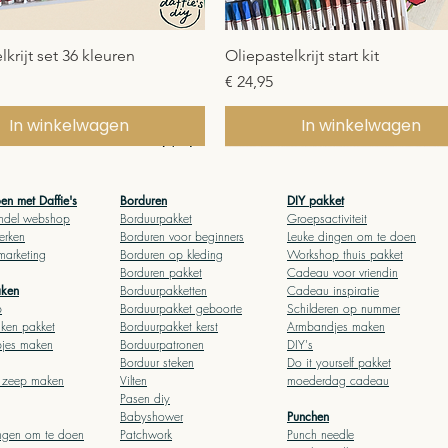
Snel overzicht
Snel overzicht
lkrijt set 36 kleuren
Oliepastelkrijt start kit
Prijs
€ 24,95
In winkelwagen
In winkelwagen
ownload
n met Daffie's
Borduren
DIY pakket
ndel webshop
Borduurpakket
Groepsactiviteit
rken
Borduren voor begin
ners
Leuke dingen om te doen
 marketing
Borduren op kleding
Workshop thuis pakket
Borduren pakket
Cadeau voor vriendin
a
ken
Borduurpakketten
Cadeau inspiratie
p
Borduurpakket geboor
te
Schilderen op nummer
ken pakket
Borduurpakket kerst
Armbandjes maken
pjes maken
Borduurpatronen
DIY's
Borduur steken
Do it yourself pakket
l zeep maken
Vilten
moederdag cadeau
Pasen diy
Babyshower
Punchen
ngen om te doen
Patchwork
Punch needle
Snel overzicht
Snel overzicht
Snel overzicht
Snel overzicht
en op nummer: Rozen vaas
atronen bundel: Bloemen
Stitch sampler: Leer alle
Patroonteken stift borduren