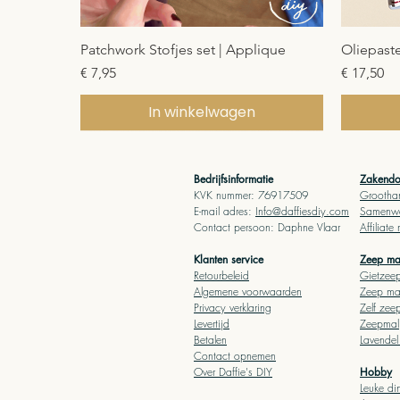
Snel overzicht
Patchwork Stofjes set | Applique
Oliepaste
Prijs
Prijs
€ 7,95
€ 17,50
In winkelwagen
PDF download
PDF d
Bedrijfsinformatie
Zakendoe
KVK nummer: 76917509
Grootha
E-mail adres:
Info@daffiesdiy.com
Samenwe
Contact persoo
n: Daphne Vlaar
Affiliate
Klanten service
Zeep m
Retourbeleid
Gietz
ee
Algemene voorwaarden
Zeep
ma
Privacy verklaring
Zelf zee
Levertijd
Zeepmal
Betalen
Lavende
Contact opnemen
Over Daffie's DIY
Hobby
Leuke di
Snel overzicht
Snel overzicht
Snel overzicht
Rocailles glas kralenset
Borduurpatronen: Beginners
Houten borduurring 18cm
Schilder
Borduurp