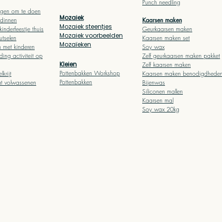
Punch needling
borduursteken!
Prijs
€ 6,95
ngen om te doen
Mozaiek
Prijs
€ 18,95
ndinnen
Kaarsen maken
Mozaiek steentjes
kinderfeestje thuis
Geurkaarsen maken
In winkelwagen
In winkelwagen
In winkelwagen
Mozaiek voorbeelden
utselen
Kaarsen maken set
In winkelwagen
Mozaïeken
n met kinderen
Soy wax
ding activiteit op
Zelf geurkaarsen maken pakket
Kleien
Zelf kaarsen maken
Pottenbakken Workshop
lkrijt
Kaarsen maken benodigdhede
Pottenbakken
at volwassenen
Bijenwas
Siliconen mallen
Kaarsen mal
Soy wax 20kg