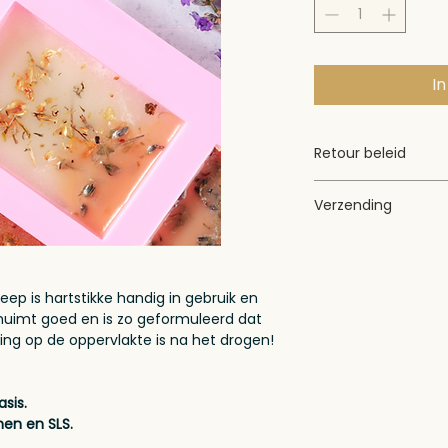
I
Retour beleid
Mocht u niet tevr
Verzending
kunt u hem terug st
aankoop bedrag te
Binnen 2 tot 3 wer
verwachten! Het w
track&trace code.
ep is hartstikke handig in gebruik en
schuimt goed en is zo geformuleerd dat
ing op de oppervlakte is na het drogen!
sis.
en en SLS.