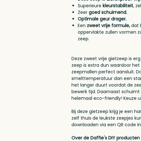
Superieure
kleurstabiliteit
, z
Zeer
goed schuimend.
Optimale geur drager.
Een
zweet vrije formule,
dat 
oppervlakte zullen vormen zo
zeep.
Deze zweet vrije gietzeep is erg
zeep is extra dun waardoor het i
zeepmallen perfect aansluit. D
smelttemperatuur dan een stand
het langer duurt voordat de zee
bewerk tijd. Daarnaast schuimt 
helemaal eco-friendly! Keuze ui
Bij deze gietzeep krijg je een ha
zelf thuis de leukste zeepjes k
downloaden via een QR code in
Over de Daffie's DIY producten