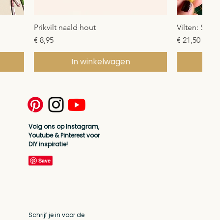
Snel overzicht
Prikvilt naald hout
Vilten: Start
Prijs
Prijs
€ 8,95
€ 21,50
In winkelwagen
I
PDF download
PDF down
Volg ons op Instagram,
Youtube & Pinterest voor
DIY inspiratie!
Schrijf je in voor de
Snel overzicht
Snel overzicht
Stitch Sampler: Leer borduren
Draaddoorsteker
Gratis bord
Ovale houte