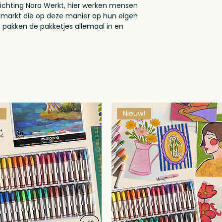
ichting Nora Werkt, hier werken mensen
smarkt die op deze manier op hun eigen
pakken de pakketjes allemaal in en
!
Nieuw!