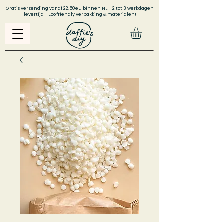
Gratis verzending vanaf 22.50eu binnen NL - 2 tot 3 werkdagen
levertijd - Eco friendly verpakking & materialen!