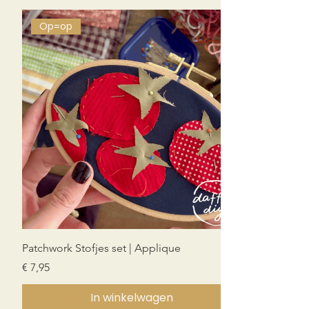
Op=op
Patchwork Stofjes set | Applique
Prijs
€ 7,95
In winkelwagen