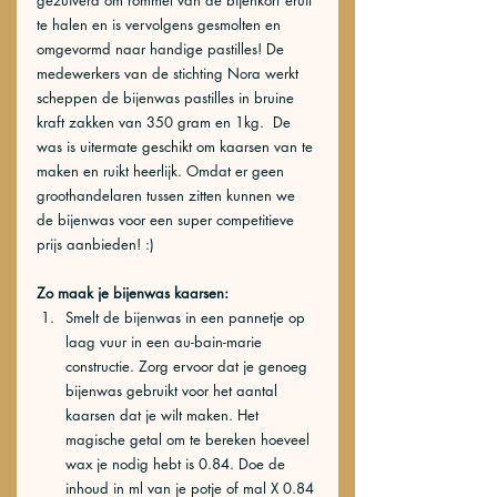
gezuiverd om rommel van de bijenkorf eruit 
te halen en is vervolgens gesmolten en 
omgevormd naar handige pastilles! De 
medewerkers van de stichting Nora werkt 
scheppen de bijenwas pastilles in bruine 
kraft zakken van 350 gram en 1kg.  De 
was is uitermate geschikt om kaarsen van te 
maken en ruikt heerlijk. Omdat er geen 
groothandelaren tussen zitten kunnen we 
de bijenwas voor een super competitieve 
prijs aanbieden! :)
Zo maak je bijenwas kaarsen:
Smelt de bijenwas in een pannetje op 
laag vuur in een au-bain-marie 
constructie. Zorg ervoor dat je genoeg 
bijenwas gebruikt voor het aantal 
kaarsen dat je wilt maken. Het 
magische getal om te bereken hoeveel 
wax je nodig hebt is 0.84. Doe de 
inhoud in ml van je potje of mal X 0.84 