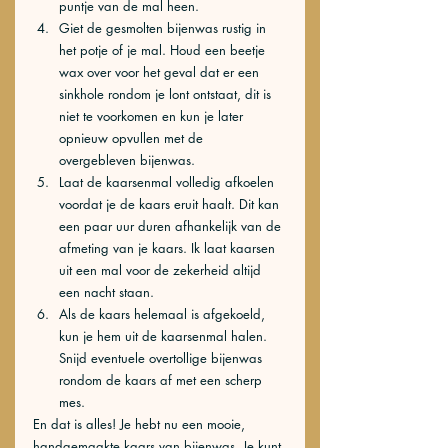
puntje van de mal heen.
Giet de gesmolten bijenwas rustig in 
het potje of je mal. Houd een beetje 
wax over voor het geval dat er een 
sinkhole rondom je lont ontstaat, dit is 
niet te voorkomen en kun je later 
opnieuw opvullen met de 
overgebleven bijenwas.
Laat de kaarsenmal volledig afkoelen 
voordat je de kaars eruit haalt. Dit kan 
een paar uur duren afhankelijk van de 
afmeting van je kaars. Ik laat kaarsen 
uit een mal voor de zekerheid altijd 
een nacht staan.
Als de kaars helemaal is afgekoeld, 
kun je hem uit de kaarsenmal halen. 
Snijd eventuele overtollige bijenwas 
rondom de kaars af met een scherp 
mes.
En dat is alles! Je hebt nu een mooie, 
handgemaakte kaars van bijenwas. Je kunt 