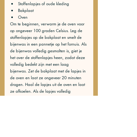
Stoffenlapjes of oude kleding
Bakplaat
Oven
Om te beginnen, verwarm je de oven voor 
op ongeveer 100 graden Celsius. Leg de 
stoffenlapjes op de bakplaat en smelt de 
bijenwas in een pannetje op het fornuis. Als 
de bijenwas volledig gesmolten is, giet je 
het over de stoffenlapjes heen, zodat deze 
volledig bedekt zijn met een laag 
bijenwas. Zet de bakplaat met de lapjes in 
de oven en laat ze ongeveer 20 minuten 
drogen. Haal de lapjes uit de oven en laat 
ze afkoelen. Als de lapjes volledig 
afgekoeld zijn, kun je ze gebruiken om 
producten te bewaren. De bijenwas 
doeken zijn wasbaar en kunnen 
hergebruikt worden, wat betekent dat ze 
een duurzame en milieuvriendelijke keuze 
zijn voor het bewaren van producten. 