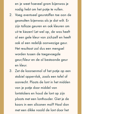
en je weet hoeveel gram bijenwas je 
nodig hebt om het potje te vullen. 
Voeg eventueel geurstoffen toe aan de 
gesmolten bijenwas als je dat wilt. Er 
zijn talloze geuren en ook kleuren om 
uit te kiezen! Let wel op, de was heeft 
al een gele kleur van zichzelf en heeft 
ook al een redelijk aanwezige geur. 
Het resultaat zal dus een mengsel 
worden tussen de toegevoegde 
geur/kleur en de al bestaande geur 
en kleur. 
Zet de kaarsenmal of het potje op een 
stabiel oppervlak, zoals een tafel of 
aanrecht. Plaats de lont in het midden 
van je potje door middel van 
lontstickers en houd de lont op zijn 
plaats met een lonthouder. Giet je de 
kaars in een siliconen mal? Haal dan 
met een dikke naald de lont door het 