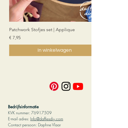
Patchwork Stofjes set | Applique
Prijs
€ 7,95
In winkelwagen
Nieuw!
Nieuw!
Nieuw!
PDF download
PDF download
PDF download
PDF download
Bedrijfsinformatie
KVK nummer:
76917509
E-mail adres:
Info@daffiesdiy.com
Contact persoo
n: Daphne Vlaar