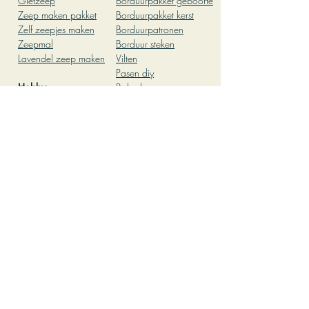
Gietz
eep
Borduurpakket geboor
te
Zeep
maken pakket
Borduurpakket kerst
Zelf zeepjes maken
Borduurpatronen
Zeepmal
Borduur steken
Lavendel zeep maken
Vilten
Pasen diy
Hobby
Babyshower
Leuke dingen om te
Patchwork
doen thuis
Kleien
leuke dingen om te
Pottenbakken
doen met vriendinnen
Workshop
Creatief kinderfeestje
Pottenbakken
thuis
Herfst knutselen
Knutselen met kinderen
Teambuilding activiteit
op kantoor
Oliepastelkrijt
Kleurplaat volwassenen
DIY pakket
Mozaiek
Groepsactiviteit
Mozaiek steentjes