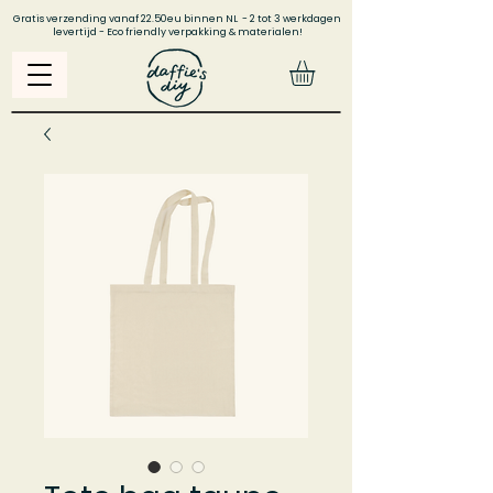
Gratis verzending vanaf 22.50eu binnen NL - 2 tot 3 werkdagen
levertijd - Eco friendly verpakking & materialen!