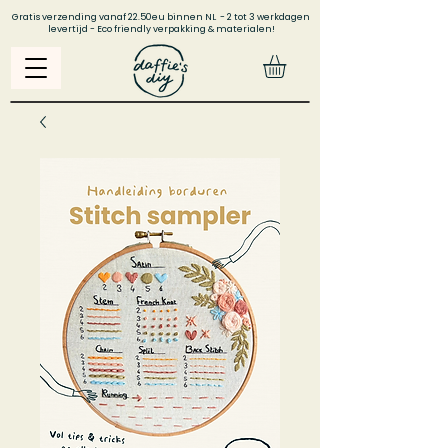
Gratis verzending vanaf 22.50eu binnen NL - 2 tot 3 werkdagen
levertijd - Eco friendly verpakking & materialen!