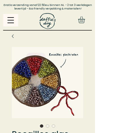
Gratis verzending vanaf 22.50eu binnen NL - 2 tot 3 werkdagen
levertijd - Eco friendly verpakking & materialen!