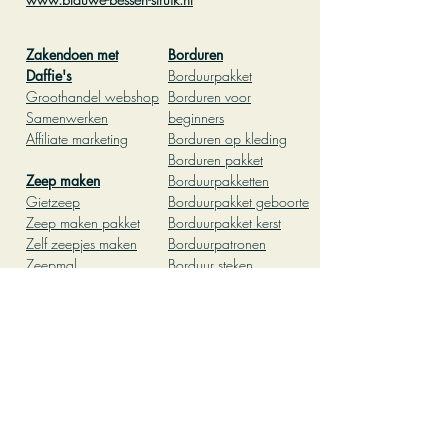
Zakendoen met
Borduren
Daffie's
Borduurpakket
Groothandel webshop
Borduren voor
Samenwerken
begin
ners
Affiliate marketing
Borduren op kleding
Borduren pakket
Zeep ma
ken
Borduurpakketten
Gietz
eep
Borduurpakket geboor
te
Zeep
maken pakket
Borduurpakket kerst
Zelf zeepjes maken
Borduurpatronen
Zeepmal
Borduur steken
Lavendel zeep maken
Vilten
Pasen diy
Hobby
Babyshower
Leuke dingen om te
Patchwork
doen thuis
Kleien
leuke dingen om te
Pottenbakken
doen met vriendinnen
Workshop
Creatief kinderfeestje