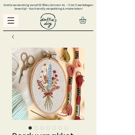
Gratis verzending vanaf 22.50eu binnen NL - 2 tot 3 werkdagen
levertijd - Eco friendly verpakking & materialen!