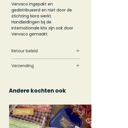
Vervaco ingepakt en
gedistribueerd en niet door de
stichting Nora werkt.
Handleidingen bij de
internationale kits zijn ook door
Vervaco gemaakt.
Retour beleid
Mocht u niet tevreden zijn met
Verzending
uw aankoop dan kunt u hem
terug sturen en krijgt u het
Binnen 2 tot 3 werkdagen kunt u
volledige aankoop bedrag terug
uw pakketje verwachten! Het
betaald!
wordt verstuurd met een
Andere kochten ook
track&trace code.
Op=op