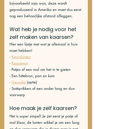
bijvoorbeeld soja wax, deze wordt 
geproduceerd in Amerika en moet dus eerst 
nog een behoorlijke afstand afleggen. 
Wat heb je nodig voor het 
zelf maken van kaarsen?
Hier een lijstje met wat je allemaal in huis 
moet hebben!
- 
Kaarslonten
- 
Kaarswax
- Potjes of een mal om het in te gieten
- Een hittebron, pan en kom
- 
Geurolie
 (optie)
- Satéprikkers of een ander lang en dun 
voorwerp
Hoe maak je zelf kaarsen?
Het is super simpel! Je zet eerst je potje of 
mal klaar, de lonten wikkel je om een lang 
en dun voorwerp die je dwars over je pot 