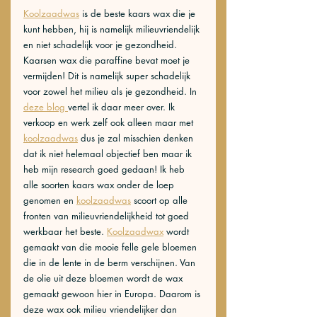
Koolzaadwas
 is de beste kaars wax die je 
kunt hebben, hij is namelijk milieuvriendelijk 
en niet schadelijk voor je gezondheid. 
Kaarsen wax die paraffine bevat moet je 
vermijden! Dit is namelijk super schadelijk 
voor zowel het milieu als je gezondheid. In 
deze blog 
vertel ik daar meer over. Ik 
verkoop en werk zelf ook alleen maar met 
koolzaadwas
 dus je zal misschien denken 
dat ik niet helemaal objectief ben maar ik 
heb mijn research goed gedaan! Ik heb 
alle soorten kaars wax onder de loep 
genomen en 
koolzaadwas
 scoort op alle 
fronten van milieuvriendelijkheid tot goed 
werkbaar het beste. 
Koolzaadwax
 wordt 
gemaakt van die mooie felle gele bloemen 
die in de lente in de berm verschijnen. Van 
de olie uit deze bloemen wordt de wax 
gemaakt gewoon hier in Europa. Daarom is 
deze wax ook milieu vriendelijker dan 