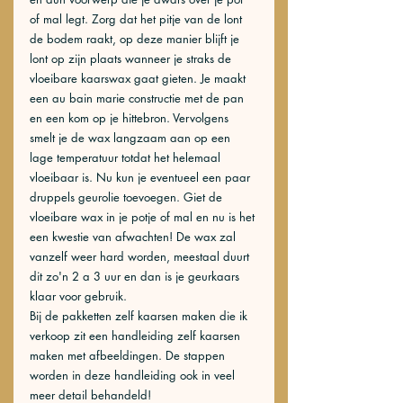
of mal legt. Zorg dat het pitje van de lont 
de bodem raakt, op deze manier blijft je 
lont op zijn plaats wanneer je straks de 
vloeibare kaarswax gaat gieten. Je maakt 
een au bain marie constructie met de pan 
en een kom op je hittebron. Vervolgens 
smelt je de wax langzaam aan op een 
lage temperatuur totdat het helemaal 
vloeibaar is. Nu kun je eventueel een paar 
druppels geurolie toevoegen. Giet de 
vloeibare wax in je potje of mal en nu is het 
een kwestie van afwachten! De wax zal 
vanzelf weer hard worden, meestaal duurt 
dit zo'n 2 a 3 uur en dan is je geurkaars 
klaar voor gebruik.
Bij de pakketten zelf kaarsen maken die ik 
verkoop zit een handleiding zelf kaarsen 
maken met afbeeldingen. De stappen 
worden in deze handleiding ook in veel 
meer detail behandeld!