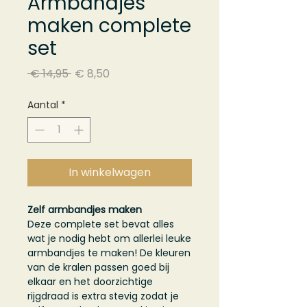
Armbandjes
maken complete
set
Normale
Verkoopprijs
 € 14,95 
€ 8,50
prijs
Aantal
*
In winkelwagen
Zelf armbandjes maken
Deze complete set bevat alles
wat je nodig hebt om allerlei leuke
armbandjes te maken! De kleuren
van de kralen passen goed bij
elkaar en het doorzichtige
rijgdraad is extra stevig zodat je