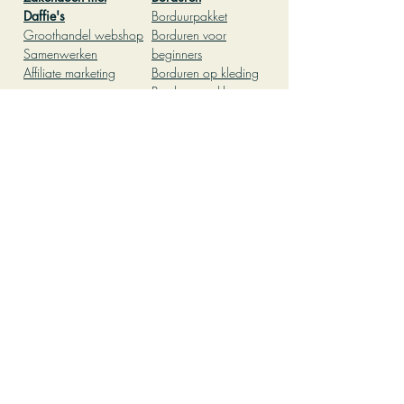
Daffie's
Borduurpakket
Groothandel webshop
Borduren voor
Samenwerken
begin
ners
Affiliate marketing
Borduren op kleding
Borduren pakket
Zeep ma
ken
Borduurpakketten
Gietz
eep
Borduurpakket geboor
te
Zeep
maken pakket
Borduurpakket kerst
Zelf zeepjes maken
Borduurpatronen
Zeepmal
Borduur steken
Lavendel zeep maken
Vilten
Pasen diy
Hobby
Babyshower
Leuke dingen om te
Patchwork
doen thuis
Kleien
leuke dingen om te
Pottenbakken
doen met vriendinnen
Workshop
Creatief kinderfeestje
Pottenbakken
thuis
Herfst knutselen
Knutselen met kinderen