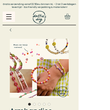
Gratis verzending vanaf 22.50eu binnen NL - 2 tot 3 werkdagen
levertijd - Eco friendly verpakking & materialen!