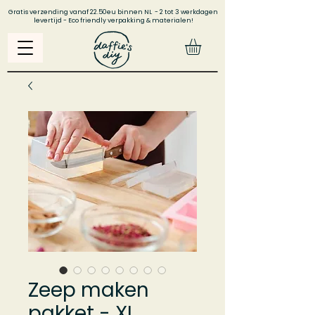
Gratis verzending vanaf 22.50eu binnen NL - 2 tot 3 werkdagen
levertijd - Eco friendly verpakking & materialen!
Zeep maken
pakket - XL