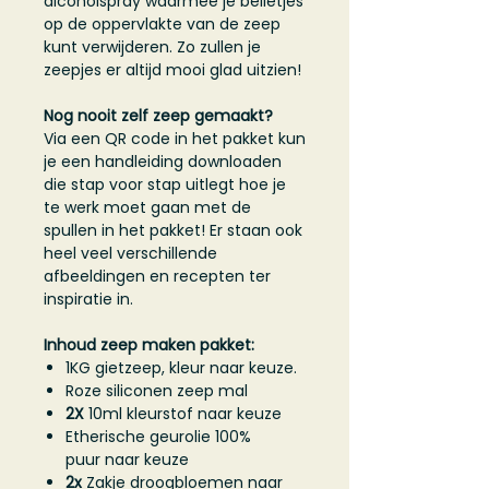
alcoholspray waarmee je belletjes
op de oppervlakte van de zeep
kunt verwijderen. Zo zullen je
zeepjes er altijd mooi glad uitzien!
Nog nooit zelf zeep gemaakt?
Via een QR code in het pakket kun
je een handleiding downloaden
die stap voor stap uitlegt hoe je
te werk moet gaan met de
spullen in het pakket! Er staan ook
heel veel verschillende
afbeeldingen en recepten ter
inspiratie in.
Inhoud zeep maken pakket:
1KG gietzeep, kleur naar keuze.
Roze siliconen zeep mal
2X
10ml kleurstof naar keuze
Etherische geurolie 100%
puur naar keuze
2x
Zakje droogbloemen naar