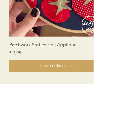
Patchwork Stofjes set | Applique
Prijs
€ 7,95
In winkelwagen
Nieuw!
Nieuw!
Nieuw!
PDF download
PDF download
PDF download
PDF download
Bedrijfsinformatie
KVK nummer:
76917509