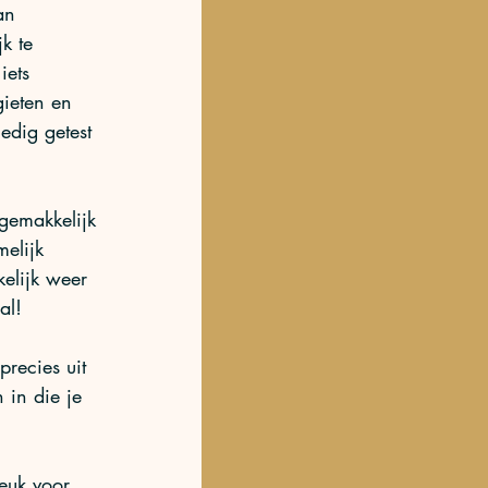
an 
jk te 
iets 
gieten en 
edig getest 
gemakkelijk 
elijk 
kelijk weer 
al!
 precies uit 
 in die je 
euk voor 