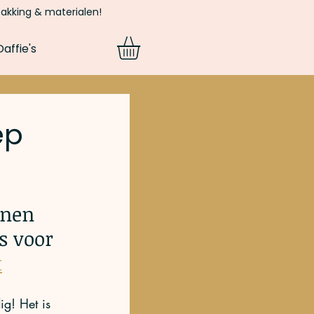
pakking & materialen!
affie's
ep
onen 
s voor 
t
g! Het is 