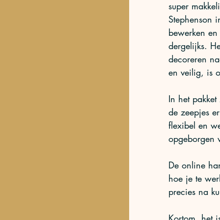
super makkeli
Stephenson i
bewerken en i
dergelijks. H
decoreren na
en veilig, is
In het pakket
de zeepjes er
flexibel en w
opgeborgen w
De online ha
hoe je te wer
precies na ku
Kortom, het i