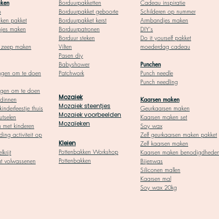
a
ken
Borduurpakketten
Cadeau inspiratie
p
Borduurpakket geboor
te
Schilderen op nummer
ken pakket
Borduurpakket kerst
Armbandjes maken
pjes maken
Borduurpatronen
DIY's
Borduur steken
Do it yourself pakket
l zeep maken
Vilten
moederdag cadeau
Pasen diy
Babyshower
Punchen
ngen om te doen
Patchwork
Punch needle
Punch needling
ngen om te doen
Mozaiek
ndinnen
Kaarsen maken
Mozaiek steentjes
kinderfeestje thuis
Geurkaarsen maken
Mozaiek voorbeelden
utselen
Kaarsen maken set
Mozaïeken
n met kinderen
Soy wax
ding activiteit op
Zelf geurkaarsen maken pakket
Kleien
Zelf kaarsen maken
Pottenbakken Workshop
lkrijt
Kaarsen maken benodigdhede
Pottenbakken
at volwassenen
Bijenwas
Siliconen mallen
Kaarsen mal
Soy wax 20kg