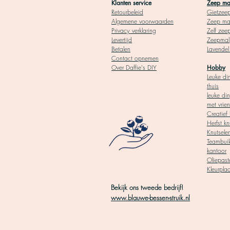
Klanten service
Zeep m
Retourbeleid
Gietz
ee
Algemene voorwaarden
Zeep
ma
Privacy verklaring
Zelf zee
Levertijd
Zeepmal
Betalen
Lavende
Contact opnemen
Over Daffie's DIY
Hobby
Leuke di
thuis
leuke di
met vrie
Creatief 
Herfst kn
Knutsele
Teambuil
kantoor
Oliepaste
Kleurpla
Bekijk ons tweede bedrijf!
www.blauwe-bessen-struik.nl