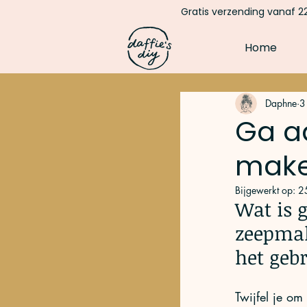
Gratis verzending vanaf 22
Home
Daphne
3
Ga aa
mak
Bijgewerkt op:
2
Wat is 
zeepmal
het geb
Twijfel je o