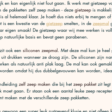
jk en kan eigenlijk niet fout gaan. Ik werk met gietzeep v
n de pakketten zelf zeep maken - deze 
gietzeep
 is makkeli
s al helemaal klaar. Je hoeft dus niets erbij te mengen of 
et is een kwestie van de 
gietzeep
 smelten, in de 
zeepmal
 
ar eigen smaak! De gietzeep waar wij mee werken is voll
 op natuurlijke basis en bevat geen parabenen. 
 zit ook een
siliconen zeepmal
. Met deze mal kun je heel 
 uit drukken wanneer ze droog zijn. De siliconen zijn nam
erken als natuurlijk anti plak laag. De mal kan ook gemak
orden omdat hij dus dubbelgevouwen kan worden, idea
ndleiding
zelf zeep maken
 die bij het 
zeep pakket
 zit legt
k moet gaan. Er staan ook een aantal leuke zeep recepten
nt maken met de verschillende zeep pakketten. 
s gewoon een super leuk rustgevend klusje en niet alleen l