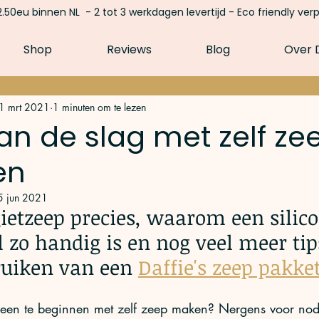
.50eu binnen NL - 2 tot 3 werkdagen levertijd - Eco friendly ver
Shop
Reviews
Blog
Over D
1 mrt 2021
1 minuten om te lezen
n de slag met zelf ze
en
5 jun 2021
gietzeep precies, waarom een silic
 zo handig is en nog veel meer tip
ruiken van een 
Daffie's zeep pakke
m een te beginnen met zelf zeep maken? Nergens voor nodi