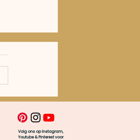
ouw & wax
oe je dat!
Volg ons op Instagram,
Youtube & Pinterest voor