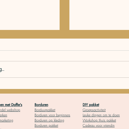
..
de Franse klei; zo
Zelf zeep aan een t
n met Daffie's
Borduren
DIY pakket
ndel webshop
Borduurpakket
Groepsactiviteit
sachets maken? Zo d
rken
Borduren voor begin
ners
Leuke dingen om te doen
 marketing
Borduren op kleding
Workshop thuis pakket
Borduren pakket
Cadeau voor vriendin