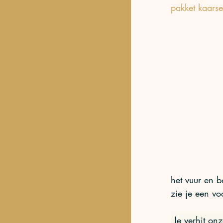
pakket kaars
het vuur en b
zie je een vo
Je verhit on