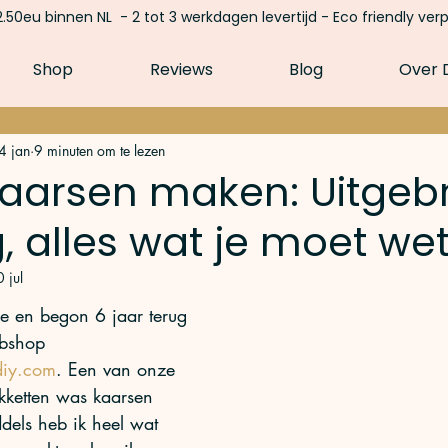
.50eu binnen NL - 2 tot 3 werkdagen levertijd - Eco friendly ver
Shop
Reviews
Blog
Over D
4 jan
9 minuten om te lezen
kaarsen maken: Uitgeb
g, alles wat je moet we
 jul
e en begon 6 jaar terug 
bshop 
diy.com
. Een van onze 
kketten was kaarsen 
dels heb ik heel wat 