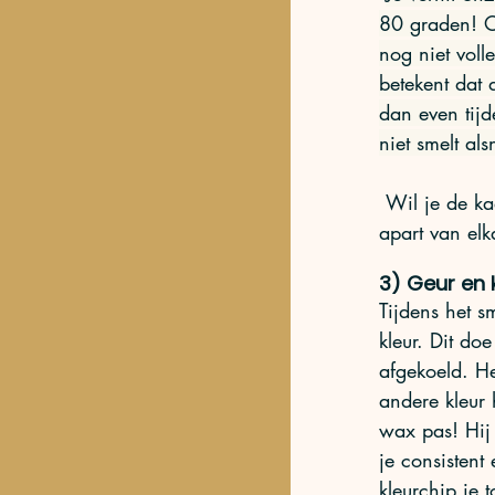
80 graden! O
nog niet voll
betekent dat 
dan even tijde
niet smelt a
 Wil je de kaarsen ieder een andere kleur (of geur) geven? Dan moet je het ook 
apart van elk
3) Geur en 
Tijdens het s
kleur. Dit do
afgekoeld.
He
andere kleur
wax pas! Hij 
je consistent
kleurchip je 