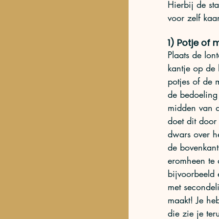
Hierbij de sta
voor zelf ka
1) Potje of
Plaats de lon
kantje op de
potjes of de m
de bedoeling 
midden van d
doet dit doo
dwars over he
de bovenkant
eromheen te d
bijvoorbeeld 
met secondeli
maakt! Je heb
die zie je te