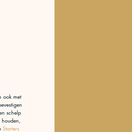
an ook met 
bevestigen 
en schelp 
e houden, 
e 
Starters 