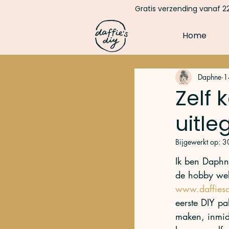
Gratis verzending vanaf 22
Home
Daphne
1
Zelf 
uitle
Bijgewerkt op:
30
Ik ben Daphn
de hobby we
www.daffies
eerste DIY pa
maken, inmid