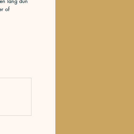
een lang dun 
r of 