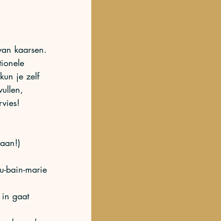
van kaarsen. 
ionele 
un je zelf 
ullen, 
rvies!
aan!)
u-bain-marie 
 in gaat 