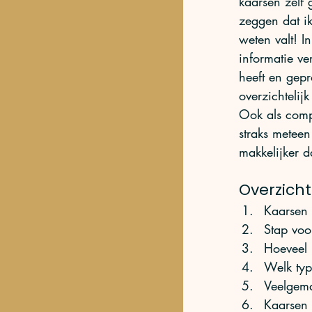
kaarsen zelf 
zeggen dat ik
weten valt! I
informatie v
heeft en gepr
overzichtelij
Ook als comp
straks meteen
makkelijker da
Overzicht
Kaarsen
Stap voo
Hoeveel 
Welk typ
Veelgema
Kaarsen 