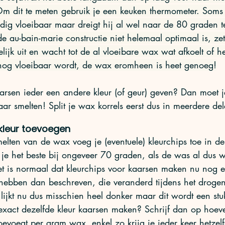
m dit te meten gebruik je een keuken thermometer. Soms
edig vloeibaar maar dreigt hij al wel naar de 80 graden t
de au-bain-marie constructie niet helemaal optimaal is, zet
lijk uit en wacht tot de al vloeibare wax wat afkoelt of he
lsnog vloeibaar wordt, de wax eromheen is heet genoeg!
aar smelten! Split je wax korrels eerst dus in meerdere del
kleur toevoegen
melten van de wax voeg je (eventuele) kleurchips toe in d
e je het beste bij ongeveer 70 graden, als de was al dus we
t is normaal dat kleurchips voor kaarsen maken nu nog e
 hebben dan beschreven, die veranderd tijdens het droge
lijkt nu dus misschien heel donker maar dit wordt een stuk
 exact dezelfde kleur kaarsen maken? Schrijf dan op hoev
toevoegt per gram wax, enkel zo krijg je ieder keer hetzelf