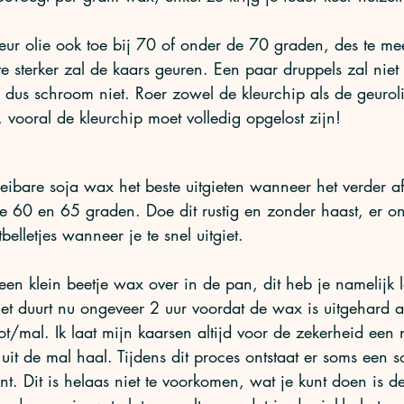
eur olie ook toe bij 70 of onder de 70 graden, des te mee
te sterker zal de kaars geuren. Een paar druppels zal niet 
 dus schroom niet. Roer zowel de kleurchip als de geurol
vooral de kleurchip moet volledig opgelost zijn!
oeibare soja wax het beste uitgieten wanneer het verder af
e 60 en 65 graden. Doe dit rustig en zonder haast, er on
belletjes wanneer je te snel uitgiet. 
een klein beetje wax over in de pan, dit heb je namelijk 
t duurt nu ongeveer 2 uur voordat de wax is uitgehard af
ot/mal. Ik laat mijn kaarsen altijd voor de zekerheid een 
 uit de mal haal. Tijdens dit proces ontstaat er soms een s
t. Dit is helaas niet te voorkomen, wat je kunt doen is d