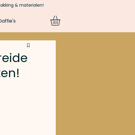
pakking & materialen!
affie's
reide
ten!