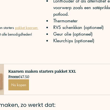
Lonthouder of als alternatief 
voorwerp zoals een satéprikke
potlood. 
Thermometer 
RVS schenkkan (optioneel)
 starters 
pakket kaarsen 
Geur olie (optioneel)
t alle benodigdheden! 
Kleurchips (optioneel) 
Kaarsen maken starters pakket XXL
From
€47.50
Nu kopen
maken, zo werkt dat: