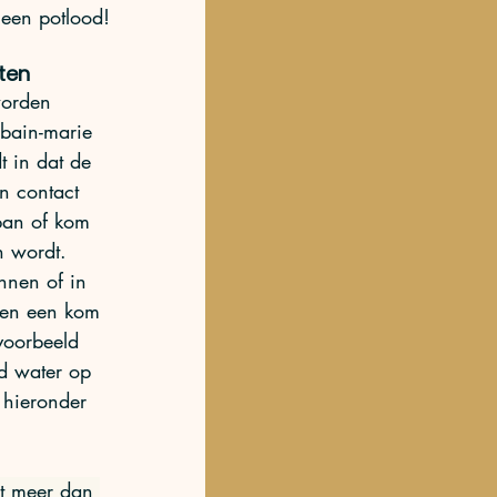
 een potlood!
ten
worden 
bain-marie 
t in dat de 
in contact 
an of kom 
n wordt. 
nen of in 
 en een kom 
voorbeeld 
d water op 
 hieronder 
et meer dan 