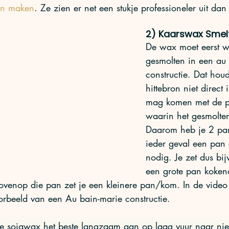
en maken
. Ze zien er net een stukje professioneler uit dan
2) Kaarswax Smel
De wax moet eerst 
gesmolten in een au 
constructie. Dat houd
hittebron niet direct 
mag komen met de p
waarin het gesmolte
Daarom heb je 2 pan
ieder geval een pan
nodig. Je zet dus bij
een grote pan koken
ovenop die pan zet je een kleinere pan/kom. In de video
orbeeld van een Au bain-marie constructie. 
ze sojawax het beste langzaam aan op laag vuur naar ni