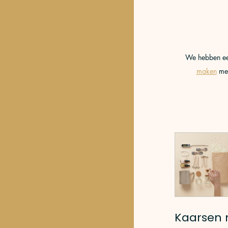
We hebben een
maken
 me
Kaarsen 