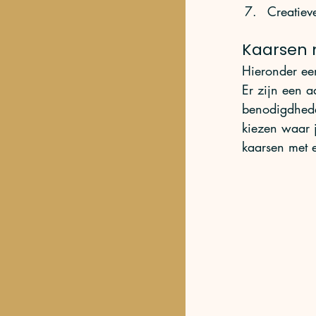
Creatieve
Kaarsen
Hieronder ee
Er zijn een 
benodigdhede
kiezen waar j
kaarsen met e