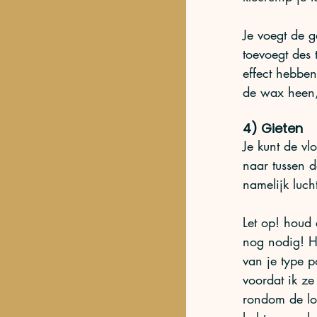
Je voegt de g
toevoegt des 
effect hebben
de wax heen, 
4) Gieten
Je kunt de vl
naar tussen d
namelijk lucht
Let op! houd 
nog nodig! He
van je type p
voordat ik ze
rondom de lon