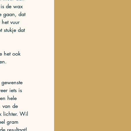
 is de wax 
e gaan, dat 
 het vuur 
t stukje dat 
en. 
e gewenste 
er iets is 
en hele 
n van de 
 lichter. Wil 
eel gram 
de resultaat! 