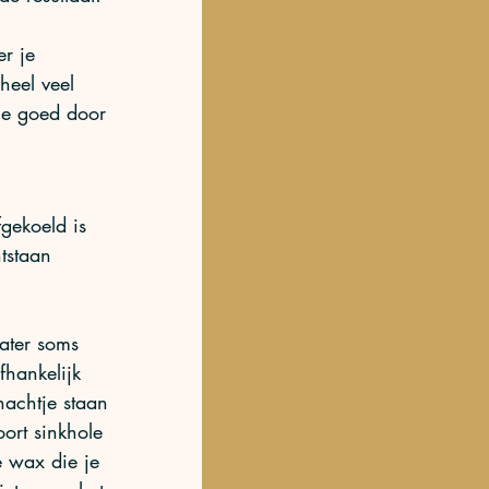
r je 
heel veel 
ie goed door 
gekoeld is 
tstaan 
later soms 
hankelijk 
nachtje staan 
oort sinkhole 
e wax die je 