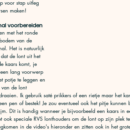
p voor stap uitleg 
arsen maken! 
 mal voorbereiden
ten met het ronde 
 bodem van de 
al. Het is natuurlijk 
dat de lont uit het 
e kaars komt, je 
r een lang voorwerp 
t potje te leggen en 
 van de lont 
raaien. Ik gebruik saté prikkers of een rietje maar het k
een pen of bestek! Je zou eventueel ook het pitje kunnen 
jm. Dit is handig wanneer je bijvoorbeeld een kaars in e
t ook speciale RVS lonthouders om de lont op zijn plek t
rugkomen in de video's hieronder en zitten ook in het grot