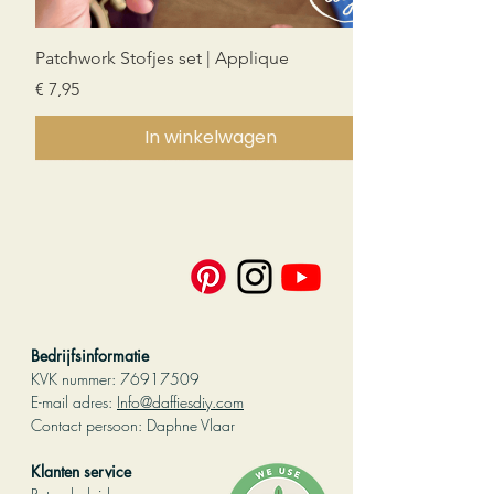
Patchwork Stofjes set | Applique
Prijs
€ 7,95
In winkelwagen
Nieuw!
Nieuw!
Nieuw!
PDF download
PDF download
PDF download
PDF download
Bedrijfsinformatie
KVK nummer:
76917509
E-mail adres:
Info@daffiesdiy.com
Contact persoo
n: Daphne Vlaar
Klanten service