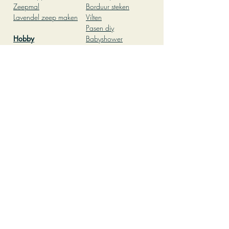
Zeepmal
Borduur steken
Lavendel zeep maken
Vilten
Pasen diy
Hobby
Babyshower
Leuke dingen om te
Patchwork
doen thuis
Kleien
leuke dingen om te
Pottenbakken
doen met vriendinnen
Workshop
Creatief kinderfeestje
Pottenbakken
thuis
Herfst knutselen
Knutselen met kinderen
Teambuilding activiteit
op kantoor
Oliepastelkrijt
Kleurplaat volwassenen
DIY pakket
Mozaiek
Groepsactiviteit
Mozaiek steentjes
Leuke dingen om te
Mozaiek
doen
voorbeelden