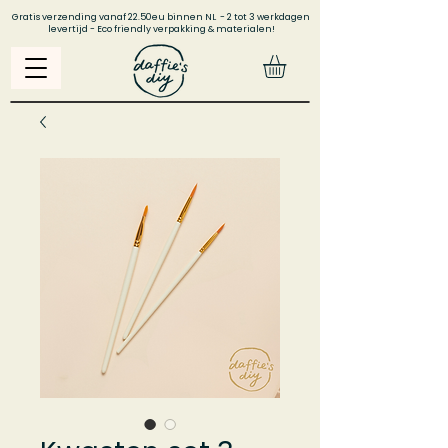
Gratis verzending vanaf 22.50eu binnen NL - 2 tot 3 werkdagen
levertijd - Eco friendly verpakking & materialen!