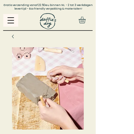
Gratis verzending vanaf 22.50eu binnen NL - 2 tot 3 werkdagen
levertijd - Eco friendly verpakking & materialen!