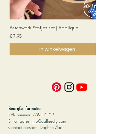
Patchwork Stofjes set | Applique
Prijs
€ 7,95
In winkelwagen
Nieuw!
Nieuw!
Nieuw!
PDF download
PDF download
PDF download
PDF download
Bedrijfsinformatie
KVK nummer:
76917509
E-mail adres:
Info@daffiesdiy.com
Contact persoo
n: Daphne Vlaar