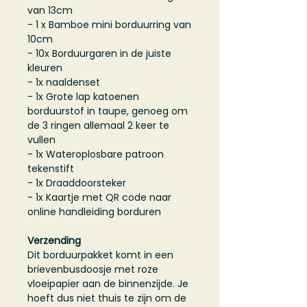
van 13cm
- 1 x Bamboe mini borduurring van
10cm
- 10x Borduurgaren in de juiste
kleuren
- 1x naaldenset
- 1x Grote lap katoenen
borduurstof in taupe, genoeg om
de 3 ringen allemaal 2 keer te
vullen
- 1x Wateroplosbare patroon
tekenstift
- 1x Draaddoorsteker
- 1x Kaartje met QR code naar
online handleiding borduren
Verzending
Dit borduurpakket komt in een
brievenbusdoosje met roze
vloeipapier aan de binnenzijde. Je
hoeft dus niet thuis te zijn om de