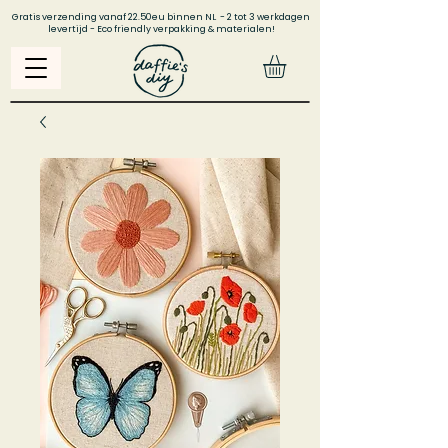
Gratis verzending vanaf 22.50eu binnen NL - 2 tot 3 werkdagen
levertijd - Eco friendly verpakking & materialen!