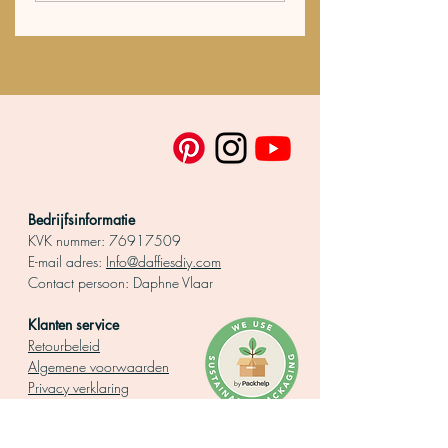
stappen!
Bedrijfsinformatie
KVK nummer:
76917509
E-mail adres:
Info@daffiesdiy.com
Contact persoo
n: Daphne Vlaar
Klanten service
Retourbeleid
Algemene voorwaarden
Privacy verklaring
Levertijd
Betalen