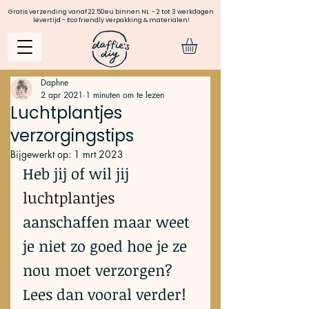
Gratis verzending vanaf 22.50eu binnen NL - 2 tot 3 werkdagen
levertijd - Eco friendly verpakking & materialen!
Daphne
2 apr 2021
1 minuten om te lezen
Luchtplantjes
verzorgingstips
Bijgewerkt op:
1 mrt 2023
Heb jij of wil jij 
luchtplantjes
aanschaffen maar weet 
je niet zo goed hoe je ze 
nou moet verzorgen? 
Lees dan vooral verder! 