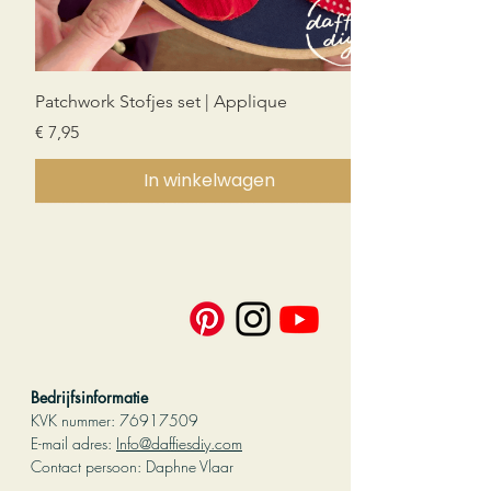
Patchwork Stofjes set | Applique
Prijs
€ 7,95
In winkelwagen
Nieuw!
Nieuw!
Nieuw!
PDF download
PDF download
PDF download
PDF download
Bedrijfsinformatie
KVK nummer:
76917509
E-mail adres:
Info@daffiesdiy.com
Contact persoo
n: Daphne Vlaar