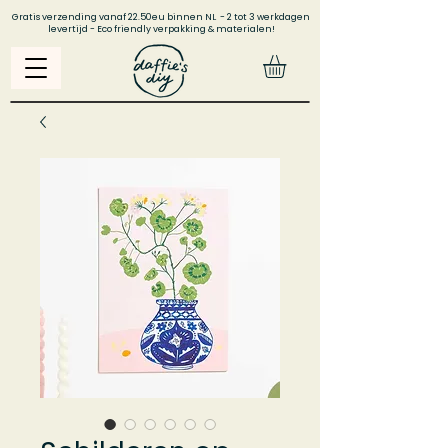
Gratis verzending vanaf 22.50eu binnen NL - 2 tot 3 werkdagen
levertijd - Eco friendly verpakking & materialen!