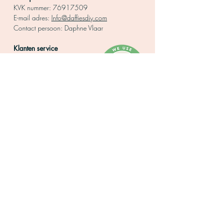
KVK nummer:
76917509
E-mail adres:
Info@daffiesdiy.com
Contact persoo
n: Daphne Vlaar
Klanten service
Retourbeleid
Algemene voorwaarden
Privacy verklaring
Levertijd
Betalen
Contact opnemen
Over Daffie's DIY
Bekijk ons tweede bedrijf!
www.blauwe-bessen-struik.nl
Zakendoen met
Borduren
Daffie's
Borduurpakket
Groothandel webshop
Borduren voor
Samenwerken
begin
ners