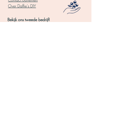
Over Daffie's DIY
Bekijk ons tweede bedrijf!
www.blauwe-bessen-struik.nl
Zakendoen met
Borduren
Daffie's
Borduurpakket
Groothandel webshop
Borduren voor
Samenwerken
begin
ners
Affiliate marketing
Borduren op kleding
Borduren pakket
Zeep ma
ken
Borduurpakketten
Gietz
eep
Borduurpakket geboor
te
Zeep
maken pakket
Borduurpakket kerst
Zelf zeepjes maken
Borduurpatronen
Zeepmal
Borduur steken
Lavendel zeep maken
Vilten
Pasen diy
Hobby
Babyshower
Leuke dingen om te
Patchwork