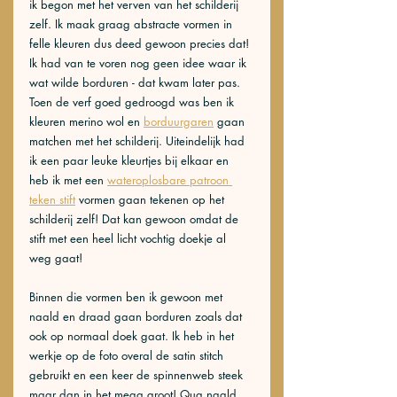
ik begon met het verven van het schilderij 
zelf. Ik maak graag abstracte vormen in 
felle kleuren dus deed gewoon precies dat! 
Ik had van te voren nog geen idee waar ik 
wat wilde borduren - dat kwam later pas. 
Toen de verf goed gedroogd was ben ik 
kleuren merino wol en 
borduurgaren
 gaan 
matchen met het schilderij. Uiteindelijk had 
ik een paar leuke kleurtjes bij elkaar en 
heb ik met een 
wateroplosbare patroon 
teken stift
 vormen gaan tekenen op het 
schilderij zelf! Dat kan gewoon omdat de 
stift met een heel licht vochtig doekje al 
weg gaat!
Binnen die vormen ben ik gewoon met 
naald en draad gaan borduren zoals dat 
ook op normaal doek gaat. Ik heb in het 
werkje op de foto overal de satin stitch 
gebruikt en een keer de spinnenweb steek 
maar dan in het mega groot! Qua naald 