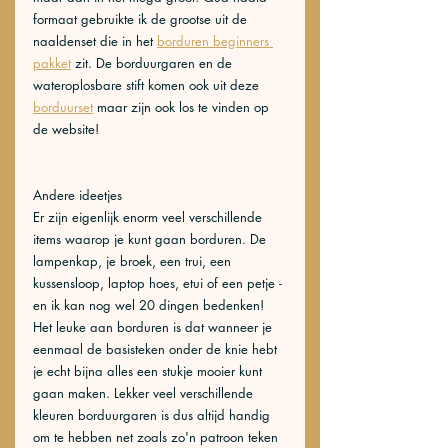
formaat gebruikte ik de grootse uit de 
naaldenset die in het 
borduren beginners 
pakket
 zit. De borduurgaren en de 
wateroplosbare stift komen ook uit deze 
borduurset
 maar zijn ook los te vinden op 
de website!
Andere ideetjes
Er zijn eigenlijk enorm veel verschillende 
items waarop je kunt gaan borduren. De 
lampenkap, je broek, een trui, een 
kussensloop, laptop hoes, etui of een petje - 
en ik kan nog wel 20 dingen bedenken! 
Het leuke aan borduren is dat wanneer je 
eenmaal de basisteken onder de knie hebt 
je echt bijna alles een stukje mooier kunt 
gaan maken. Lekker veel verschillende 
kleuren borduurgaren is dus altijd handig 
om te hebben net zoals zo'n patroon teken 