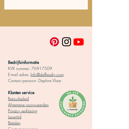
stappen!
Bedrijfsinformatie
KVK nummer:
76917509
E-mail adres:
Info@daffiesdiy.com
Contact persoo
n: Daphne Vlaar
Klanten service
Retourbeleid
Algemene voorwaarden
Privacy verklaring
Levertijd
Betalen
Contact opnemen