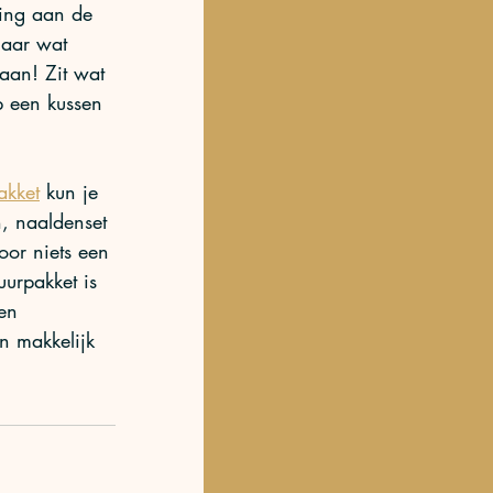
ring aan de 
maar wat 
aan! Zit wat 
p een kussen 
akket
 kun je 
n, naaldenset 
oor niets een 
urpakket is 
en 
n makkelijk 