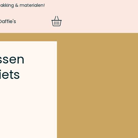
pakking & materialen!
affie's
ssen
iets