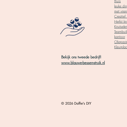
thuis
leuke di
met vrie
Creatief 
Herfst kn
Knutsele
Teambuil
kantoor
Oliepaste
Kleurpla
Bekijk ons tweede bedrijf!
www.blauwe-bessen-struik.nl
© 2026 Daffie's DIY