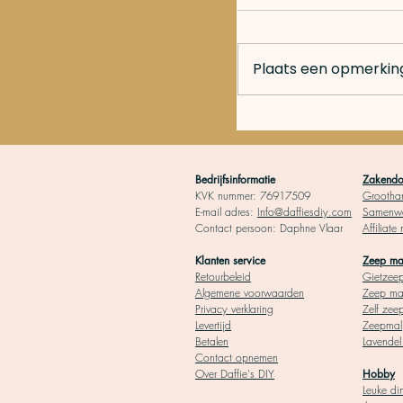
Plaats een opmerking.
Borduren voor beg
Bedrijfsinformatie
Zakendoe
KVK nummer: 76917509
Grootha
moet weten!
E-mail adres:
Info@daffiesdiy.com
Samenwe
Contact persoo
n: Daphne Vlaar
Affiliate
Klanten service
Zeep m
Retourbeleid
Gietz
ee
Algemene voorwaarden
Zeep
ma
Privacy verklaring
Zelf zee
Levertijd
Zeepmal
Betalen
Lavende
Contact opnemen
Over Daffie's DIY
Hobby
Leuke di