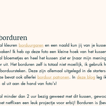
borduren
l kleuren 
borduurgaren
 en een naald kun jij van je kusse
aken! Ik heb op deze foto een kleine hoek van het kussen
l bloemetjes en heel het kussen ziet er (naar mijn mening
r uit. Het borduren zelf is totaal niet moeilijk, ik gebruik 
 borduursteken. Deze zijn allemaal uitgelegd in de starter
e bevat ook allerlei 
borduur patronen
. In 
deze blog
 leg 
 al uit aan de hand van foto's! 
taal minder dan 2 uur bezig geweest met dit kussen, gewo
het netflixen een leuk projectje voor erbij! Borduren is (b