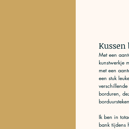
Kussen 
Met een aanta
kunstwerkje m
met een aanta
een stuk leuke
verschillende
borduren, dez
borduursteken
Ik ben in to
bank tijdens 