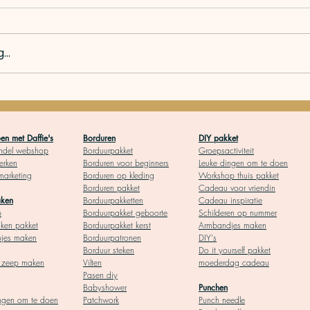
..
Borduren als nieuw
inners: Alles wat je
n met Daffie's
Borduren
DIY pakket
ndel webshop
Borduurpakket
Groepsactiviteit
rken
Borduren voor begin
ners
Leuke dingen om te doen
 marketing
Borduren op kleding
Workshop thuis pakket
Borduren pakket
Cadeau voor vriendin
a
ken
Borduurpakketten
Cadeau inspiratie
p
Borduurpakket geboor
te
Schilderen op nummer
ken pakket
Borduurpakket kerst
Armbandjes maken
pjes maken
Borduurpatronen
DIY's
Borduur steken
Do it yourself pakket
l zeep maken
Vilten
moederdag cadeau
Pasen diy
Babyshower
Punchen
ngen om te doen
Patchwork
Punch needle