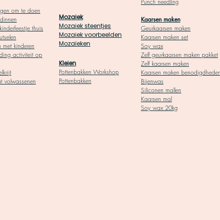
Punch needling
ngen om te doen
Mozaiek
ndinnen
Kaarsen maken
Mozaiek steentjes
kinderfeestje thuis
Geurkaarsen maken
Mozaiek voorbeelden
utselen
Kaarsen maken set
Mozaïeken
n met kinderen
Soy wax
ding activiteit op
Zelf geurkaarsen maken pakket
Kleien
Zelf kaarsen maken
Pottenbakken Workshop
lkrijt
Kaarsen maken benodigdhede
Pottenbakken
at volwassenen
Bijenwas
Siliconen mallen
Kaarsen mal
Soy wax 20kg