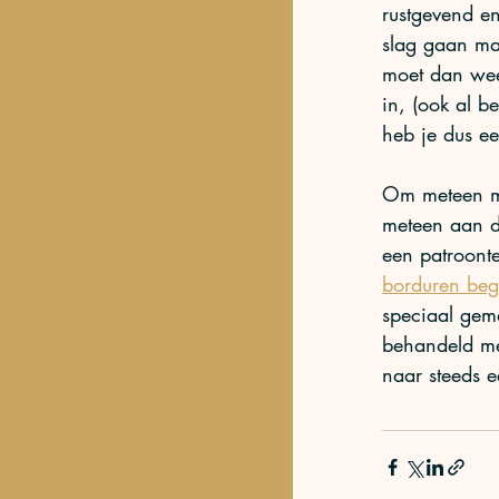
rustgevend en
slag gaan maa
moet dan weer
in, (ook al b
heb je dus ee
Om meteen ma
meteen aan de
een patroonte
borduren beg
speciaal gem
behandeld me
naar steeds e