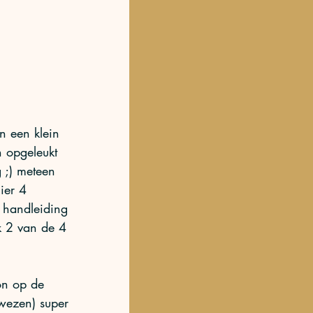
n een klein 
 opgeleukt 
 ;) meteen 
hier 4 
s handleiding 
ik 2 van de 4 
on op de 
ewezen) super 