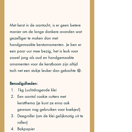
Met kerst in de aantocht, is er geen betere 
manier om de lange donkere avonden wat 
gezelliger te maken dan met 
handgemaakte kerstornamenten. Je ben er 
een paar uur mee bezig, het is leuk voor 
zowel jong als oud en handgemaakte 
ornamenten voor de kerstboom zijn altijd 
toch net een stukje leuker dan gekochte 😄.
Benodigdheden:
1kg Luchtdrogende klei
Een aantal cookie cutters met 
kerstthema (je kunt ze erna ook 
gewoon nog gebruiken voor koekjes!)
Deegroller (om de klei gelijkmatig uit te 
rollen)
Bakpapier