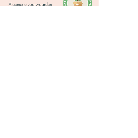
Algemene voorwaarden
Privacy verklaring
Levertijd
Betalen
Contact opnemen
Over Daffie's DIY
Bekijk ons tweede bedrijf!
www.blauwe-bessen-struik.nl
Zakendoen met
Borduren
Daffie's
Borduurpakket
Groothandel webshop
Borduren voor
Samenwerken
begin
ners
Affiliate marketing
Borduren op kleding
Borduren pakket
Zeep ma
ken
Borduurpakketten
Gietz
eep
Borduurpakket geboor
te
Zeep
maken pakket
Borduurpakket kerst
Zelf zeepjes maken
Borduurpatronen