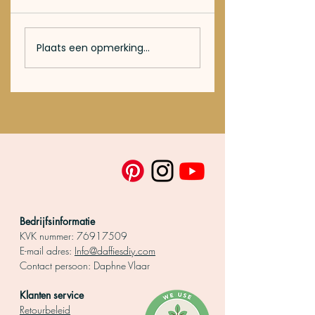
Zelf papier maken:
Dip Dye kaarsen
Plaats een opmerking...
Zo doe je dat!
maken in 5
stappen!
Bedrijfsinformatie
KVK nummer:
76917509
E-mail adres:
Info@daffiesdiy.com
Contact persoo
n: Daphne Vlaar
Klanten service
Retourbeleid