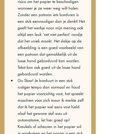
risico om het papier te beschadigen 
wanneer je ze weer weg wilt halen. 
Zonder een patroon iets borduren is 
een stuk eenvoudiger dan je denkt! Het 
geeft het werkje naar mijn mening ook 
altijd een leuk 'net niet perfect' randje 
dat het uniek maakt. Het slakje op de 
afbeelding is een goed voorbeeld van 
een patroon dat gemakkelijk uit de 
losse hand geborduurd kan worden. 
Tekst kan ook goed uit de losse hand 
geborduurd worden. 
Go Slow! Je borduurt in een stuk 
rustiger tempo dan normaal en houd 
het papier voorzichtig vast, het spreekt 
misschien voor zich maar ik merkte zelf 
dat ik het papier wel eens vast hield 
alsof het gewone stof was uit 
automatisme, let hier goed op! 
Kreukels of scheuren in het papier wil 
je voorkomen en het papier is een stuk 