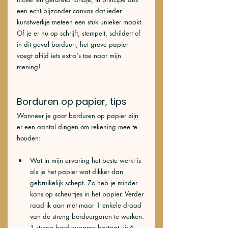
een echt bijzonder canvas dat ieder 
kunstwerkje meteen een stuk unieker maakt. 
Of je er nu op schrijft, stempelt, schildert of 
in dit geval borduurt, het grove papier 
voegt altijd iets extra's toe naar mijn 
mening!
Borduren op papier, tips
Wanneer je gaat borduren op papier zijn 
er een aantal dingen om rekening mee te 
houden: 
Wat in mijn ervaring het beste werkt is 
als je het papier wat dikker dan 
gebruikelijk schept. Zo heb je minder 
kans op scheurtjes in het papier. Verder 
raad ik aan met maar 1 enkele draad 
van de streng borduurgaren te werken. 
1 streng borduurgaren bestaat uit 6 