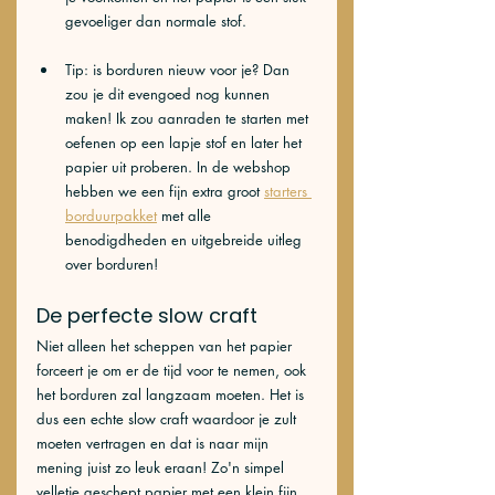
gevoeliger dan normale stof. 
Tip: is borduren nieuw voor je? Dan 
zou je dit evengoed nog kunnen 
maken! Ik zou aanraden te starten met 
oefenen op een lapje stof en later het 
papier uit proberen. In de webshop 
hebben we een fijn extra groot 
starters 
borduurpakket
 met alle 
benodigdheden en uitgebreide uitleg 
over borduren!
De perfecte slow craft
Niet alleen het scheppen van het papier 
forceert je om er de tijd voor te nemen, ook 
het borduren zal langzaam moeten. Het is 
dus een echte slow craft waardoor je zult 
moeten vertragen en dat is naar mijn 
mening juist zo leuk eraan! Zo'n simpel 
velletje geschept papier met een klein fijn 