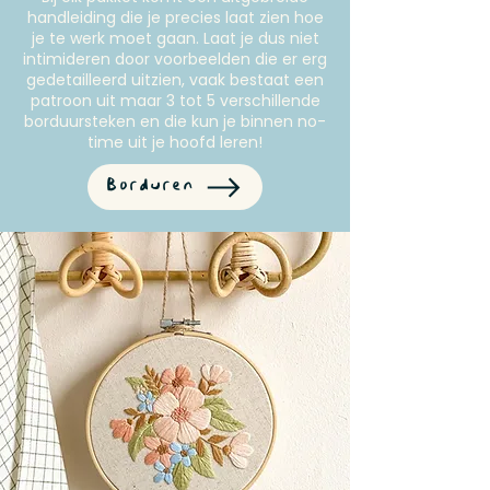
handleiding die je precies laat zien hoe
je te werk moet gaan. Laat je dus niet
intimideren door voorbeelden die er erg
gedetailleerd uitzien, vaak bestaat een
patroon uit maar 3 tot 5 verschillende
borduursteken en die kun je binnen no-
time uit je hoofd leren!
Borduren