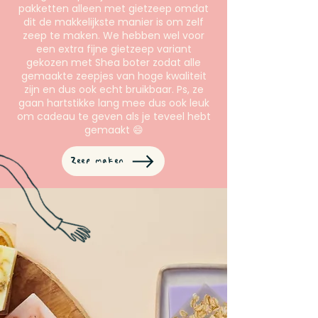
pakketten alleen met gietzeep omdat
dit de makkelijkste manier is om zelf
zeep te maken. We hebben wel voor
een extra fijne gietzeep variant
gekozen met Shea boter zodat alle
gemaakte zeepjes van hoge kwaliteit
zijn en dus ook echt bruikbaar. Ps, ze
gaan hartstikke lang mee dus ook leuk
om cadeau te geven als je teveel hebt
gemaakt 😄
Zeep maken