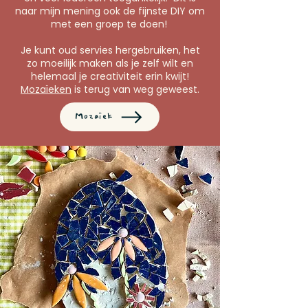
naar mijn mening ook de fijnste DIY om
met een groep te doen!
Je kunt oud servies hergebruiken, het
zo moeilijk maken als je zelf wilt en
helemaal je creativiteit erin kwijt!
Mozaïeken
is terug van weg geweest.
Mozaïek