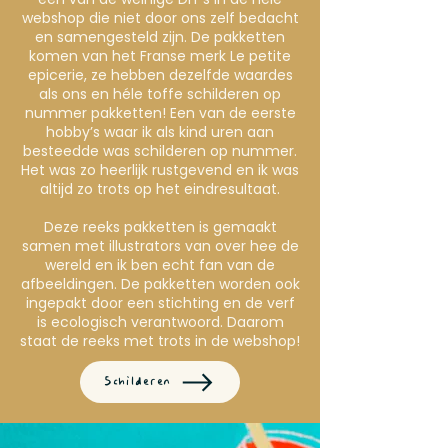
webshop die niet door ons zelf bedacht
en samengesteld zijn. De pakketten
komen van het Franse merk Le petite
epicerie, ze hebben dezelfde waardes
als ons en héle toffe schilderen op
nummer pakketten! Een van de eerste
hobby’s waar ik als kind uren aan
besteedde was schilderen op nummer.
Het was zo heerlijk rustgevend en ik was
altijd zo trots op het eindresultaat.
Deze reeks pakketten is gemaakt
samen met illustrators van over hee de
wereld en ik ben echt fan van de
afbeeldingen. De pakketten worden ook
ingepakt door een stichting en de verf
is ecologisch verantwoord. Daarom
staat de reeks met trots in de webshop!
Schilderen