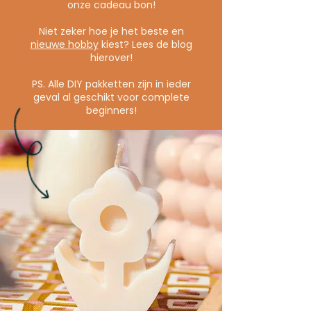
onze cadeau bon!
Niet zeker hoe je het beste en
nieuwe hobby
kiest? Lees de blog
hierover!
PS. Alle DIY pakketten zijn in ieder
geval al geschikt voor complete
beginners!