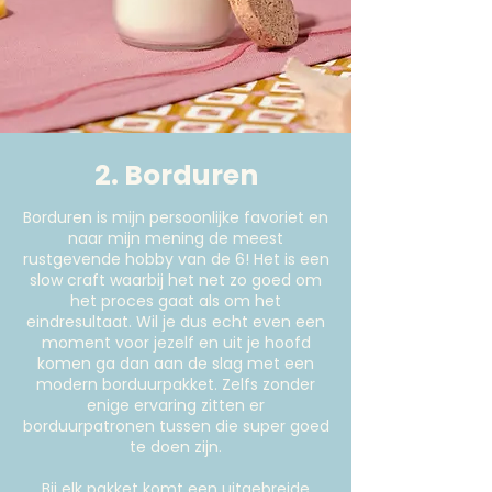
2. Borduren
Borduren is mijn persoonlijke favoriet en
naar mijn mening de meest
rustgevende hobby van de 6! Het is een
slow craft waarbij het net zo goed om
het proces gaat als om het
eindresultaat. Wil je dus echt even een
moment voor jezelf en uit je hoofd
komen ga dan aan de slag met een
modern borduurpakket. Zelfs zonder
enige ervaring zitten er
borduurpatronen tussen die super goed
te doen zijn.
Bij elk pakket komt een uitgebreide