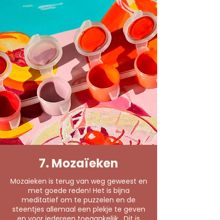
7. Mozaïeken
Mozaieken is terug van weg geweest en
met goede reden! Het is bijna
meditatief om te puzzelen en de
steentjes allemaal een plekje te geven
en voor iedereen toegankelijk. Dit is