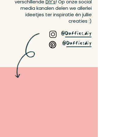
verschillende
DIY's
! Op onze social
media kanalen delen we allerlei
ideetjes ter inspiratie én jullie
creaties :)
@
Daffies.diy
@
Daffiesdiy