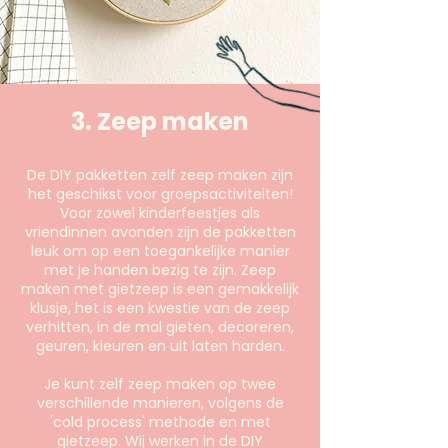
3. Zeep maken
De DIY pakketten zelf zeep maken zijn
het geschikst voor groepsactiviteiten!
Voor zowel kinderfeestjes als
vriendinnen avonden zijn de pakketten
leuk om op een toegankelijke manier
met je handen bezig te zijn. Zeep
maken met gietzeep is een gemakkelijk
klusje, het is een kwestie van de zeep
verhitten, in de mal gieten, decoreren,
geuren, kleuren en uit laten harden.
Je kunt zelf zeep maken op twee
verschillende manieren, volgens de
'cold process' methode en met
gietzeep. Wij werken in de DIY