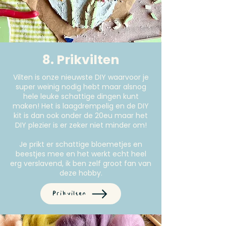
8. Prikvilten
Vilten is onze nieuwste DIY waarvoor je
super weinig nodig hebt maar alsnog
hele leuke schattige dingen kunt
maken! Het is laagdrempelig en de DIY
kit is dan ook onder de 20eu maar het
DIY plezier is er zeker niet minder om!
Je prikt er schattige bloemetjes en
beestjes mee en het werkt echt heel
erg verslavend, ik ben zelf groot fan van
deze hobby.
Prikvilten