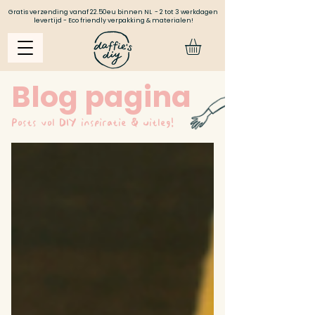
Gratis verzending vanaf 22.50eu binnen NL - 2 tot 3 werkdagen
levertijd - Eco friendly verpakking & materialen!
Blog pagina
Posts vol DIY inspiratie & uitleg!