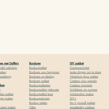
n met Daffie's
Borduren
DIY pakket
ndel webshop
Borduurpakket
Groepsactiviteit
rken
Borduren voor begin
ners
Leuke dingen om te doen
 marketing
Borduren op kleding
Workshop thuis pakket
Borduren pakket
Cadeau voor vriendin
a
ken
Borduurpakketten
Cadeau inspiratie
p
Borduurpakket geboor
te
Schilderen op nummer
ken pakket
Borduurpakket kerst
Armbandjes maken
pjes maken
Borduurpatronen
DIY's
Borduur steken
Do it yourself pakket
l zeep maken
Vilten
moederdag cadeau