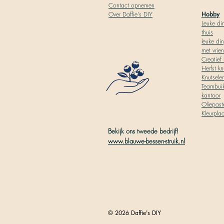
Contact opnemen
Over Daffie's DIY
Hobby
Leuke di
thuis
leuke di
met vrie
Creatief 
Herfst kn
Knutsele
Teambuil
kantoor
Oliepaste
Kleurpla
Bekijk ons tweede bedrijf!
www.blauwe-bessen-struik.nl
© 2026 Daffie's DIY