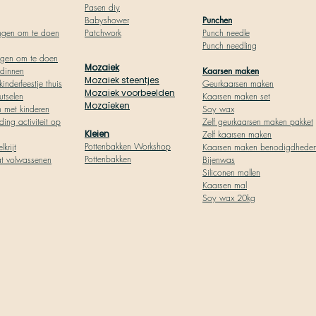
Pasen diy
Babyshower
Punchen
ngen om te doen
Patchwork
Punch needle
Punch needling
ngen om te doen
Mozaiek
ndinnen
Kaarsen maken
Mozaiek steentjes
kinderfeestje thuis
Geurkaarsen maken
Mozaiek voorbeelden
utselen
Kaarsen maken set
Mozaïeken
n met kinderen
Soy wax
ding activiteit op
Zelf geurkaarsen maken pakket
Kleien
Zelf kaarsen maken
Pottenbakken Workshop
lkrijt
Kaarsen maken benodigdhede
Pottenbakken
at volwassenen
Bijenwas
Siliconen mallen
Kaarsen mal
Soy wax 20kg