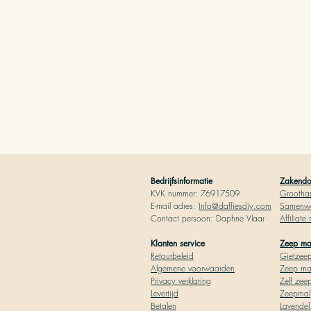
Bedrijfsinformatie
Zakendoe
KVK nummer: 76917509
Grootha
E-mail adres:
Info@daffiesdiy.com
Samenwe
Contact persoo
n: Daphne Vlaar
Affiliate
Klanten service
Zeep m
Retourbeleid
Gietz
ee
Algemene voorwaarden
Zeep
ma
Privacy verklaring
Zelf zee
Levertijd
Zeepmal
Betalen
Lavende