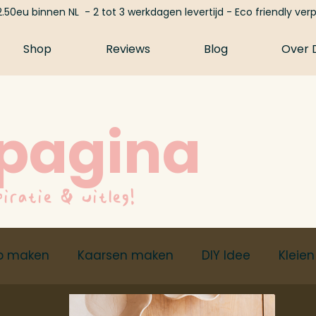
.50eu binnen NL - 2 tot 3 werkdagen levertijd - Eco friendly ver
Shop
Reviews
Blog
Over D
 pagina
piratie & uitleg!
p maken
Kaarsen maken
DIY Idee
Kleien