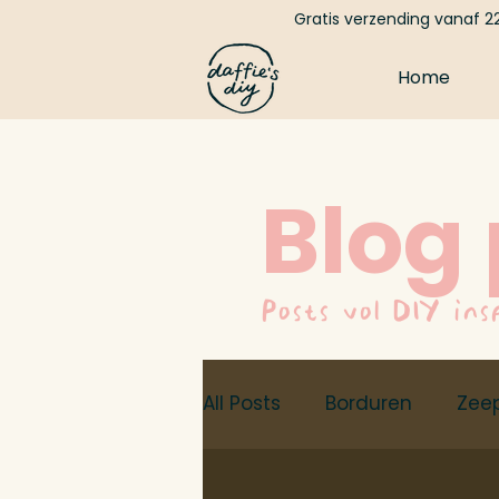
Gratis verzending vanaf 22
Home
Blog
Posts vol DIY ins
All Posts
Borduren
Zee