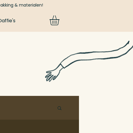
pakking & materialen!
affie's